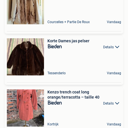
Courcelles + Partie De Roux
Vandaag
Korte Dames jas pelser
Bieden
Details
Tessenderlo
Vandaag
Kenzo trench coat long
orange/terracotta – taille 40
Bieden
Details
Kortrijk
Vandaag