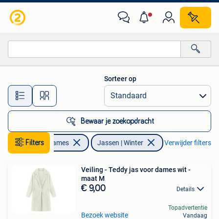
Jassen | Winter
Sorteer op
Alle afstanden…
Bewaar je zoekopdracht
Kleding | Dames
Filters
Jassen | Winter
Verwijder filters
Veiling - Teddy jas voor dames wit -
maat M
€ 9,00
Details
Topadvertentie
Bezoek website
Vandaag