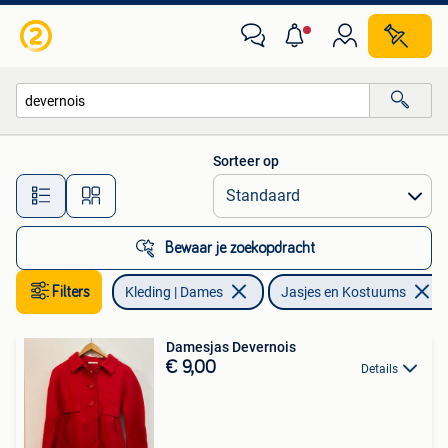
Jasjes, Kostuums en Pakken
Sorteer op
Alle afstanden…
Bewaar je zoekopdracht
Filters
Kleding | Dames
Jasjes en Kostuums
Damesjas Devernois
€ 9,00
Details