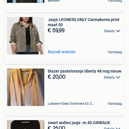
Beveren
Vandaag
Jasje LEONESS ONLY Carmakoma print
maat 50
€ 59,99
Details
Bezoek website
Vandaag
blazer pasteloranje liberty 48 nog nieuw
€ 20,00
Details
Lokeren+Deel Overmere En Zele
Vandaag
zwart wollen jasje .m.40.GIRBAUX
€ 25,00
Details