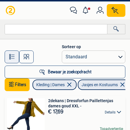
Jasjes, Kostuums en Pakken
Sorteer op
Alle afstanden…
Bewaar je zoekopdracht
Filters
Kleding | Dames
Jasjes en Kostuums
2dekans | Dressforfun Paillettenjas
dames goud XXL -
€ 17,69
Details
Topadvertentie