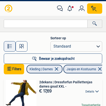
Jasjes, Kostuums en Pakken
Sorteer op
Alle afstanden…
Bewaar je zoekopdracht
Filters
Kleding | Dames
Jasjes en Kostuums
2dekans | Dressforfun Paillettenjas
dames goud XXL -
€ 17,69
Details
Topadvertentie