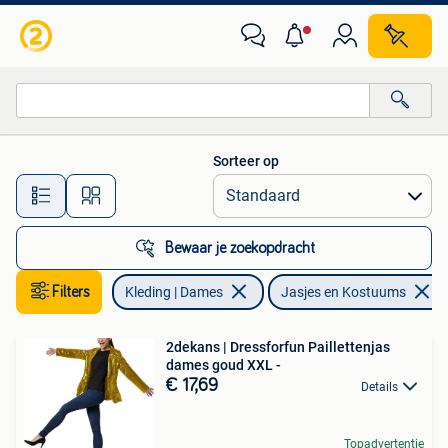
Jasjes, Kostuums en Pakken
Sorteer op
Alle afstanden…
Bewaar je zoekopdracht
Filters
Kleding | Dames
Jasjes en Kostuums
2dekans | Dressforfun Paillettenjas
dames goud XXL -
€ 17,69
Details
Topadvertentie