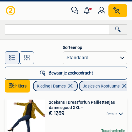
Jasjes, Kostuums en Pakken
Sorteer op
Alle afstanden…
Bewaar je zoekopdracht
Filters
Kleding | Dames
Jasjes en Kostuums
2dekans | Dressforfun Paillettenjas
dames goud XXL -
€ 17,69
Details
Topadvertentie