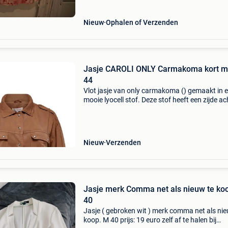
Nieuw
Ophalen of Verzenden
Jasje CAROLI ONLY Carmakoma kort m
44
Vlot jasje van only carmakoma () gemaakt in 
mooie lyocell stof. Deze stof heeft een zijde ac
look. Het jasje heeft oprol mouwen, epaulette
de schouder. De taille band heeft elastiek in de
Nieuw
Verzenden
Jasje merk Comma net als nieuw te ko
40
Jasje ( gebroken wit ) merk comma net als nie
koop. M 40 prijs: 19 euro zelf af te halen bij