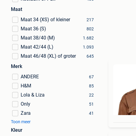
Maat
Maat 34 (XS) of kleiner
217
Maat 36 (S)
802
Maat 38/40 (M)
1.682
Maat 42/44 (L)
1.093
Maat 46/48 (XL) of groter
645
Merk
ANDERE
67
H&M
85
Lola & Liza
22
Only
51
Zara
41
Toon meer
Kleur