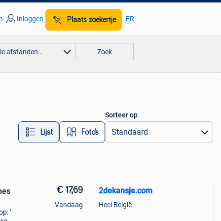
n
Inloggen
FR
Plaats zoekertje
lle afstanden…
Zoek
Sorteer op
Lijst
Foto’s
€ 17,69
2dekansje.com
mes
Vandaag
Heel België
p: ‘