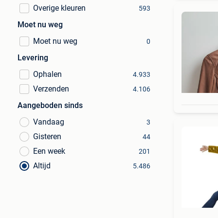
Overige kleuren
593
Moet nu weg
Moet nu weg
0
Levering
Ophalen
4.933
Verzenden
4.106
Aangeboden sinds
Vandaag
3
Gisteren
44
Een week
201
Altijd
5.486