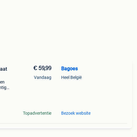
€ 59,99
Bagoes
aat
Vandaag
Heel België
een
htige
n op
Topadvertentie
Bezoek website