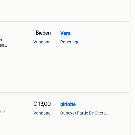
Bieden
Vera
ch
Vandaag
Poperinge
 en
€ 13,00
pirlotte
s a
Vandaag
Oupeye+Partie De Cheratte, Herstal Et Wandre