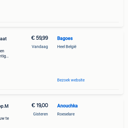
€ 59,99
Bagoes
aat
Vandaag
Heel België
een
htige
n op
Bezoek website
€ 19,00
Anouchka
op.M
Gisteren
Roeselare
uw te