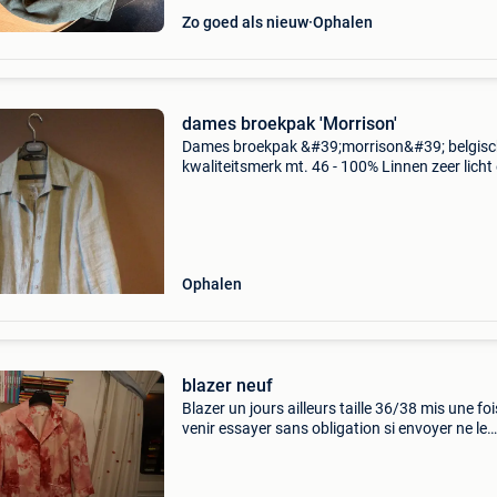
Zo goed als nieuw
Ophalen
dames broekpak 'Morrison'
Dames broekpak &#39;morrison&#39; belgis
kwaliteitsmerk mt. 46 - 100% Linnen zeer licht
aangenaam om dragen
Ophalen
blazer neuf
Blazer un jours ailleurs taille 36/38 mis une foi
venir essayer sans obligation si envoyer ne le
reprend pas mauvaise photos