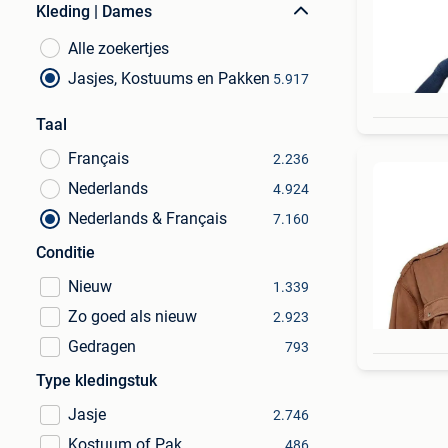
Kleding | Dames
Alle zoekertjes
Jasjes, Kostuums en Pakken
5.917
Taal
Français
2.236
Nederlands
4.924
Nederlands & Français
7.160
Conditie
Nieuw
1.339
Zo goed als nieuw
2.923
Gedragen
793
Type kledingstuk
Jasje
2.746
Kostuum of Pak
486