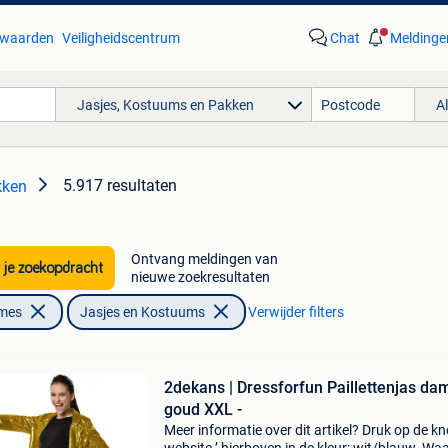
waarden
Veiligheidscentrum
Chat
Meldinge
Jasjes, Kostuums en Pakken
A
5.917 resultaten
kken
Ontvang meldingen van
 je zoekopdracht
nieuwe zoekresultaten
ames
Jasjes en Kostuums
Verwijder filters
2dekans | Dressforfun Paillettenjas da
goud XXL -
Meer informatie over dit artikel? Druk op de kno