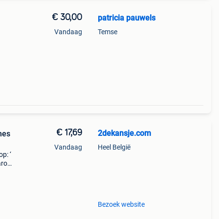
€ 30,00
patricia pauwels
Vandaag
Temse
€ 17,69
2dekansje.com
mes
Vandaag
Heel België
p: ‘
aarom
ld,
o
Bezoek website