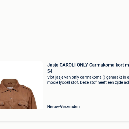
Jasje CAROLI ONLY Carmakoma kort m
54
Vlot jasje van only carmakoma () gemaakt in 
mooie lyocell stof. Deze stof heeft een zijde ac
look. Het jasje heeft oprol mouwen, epaulette
de schouder. De taille band heeft elastiek in de
Nieuw
Verzenden