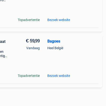
aarom
ld,
o
Topadvertentie
Bezoek website
€ 59,99
Bagoes
aat
Vandaag
Heel België
een
htige
n op
Topadvertentie
Bezoek website