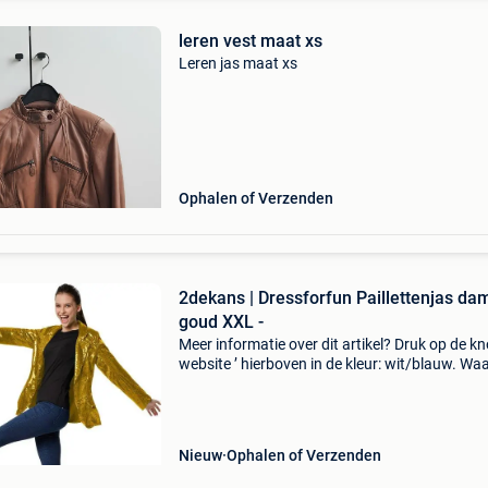
leren vest maat xs
Leren jas maat xs
Ophalen of Verzenden
2dekans | Dressforfun Paillettenjas da
goud XXL -
Meer informatie over dit artikel? Druk op de kno
website ’ hierboven in de kleur: wit/blauw. W
bestellen bij 2dekansje.com? Voor 16:00 beste
morgen in huis binnen belgië. 1 Jaar garantie 
Nieuw
Ophalen of Verzenden