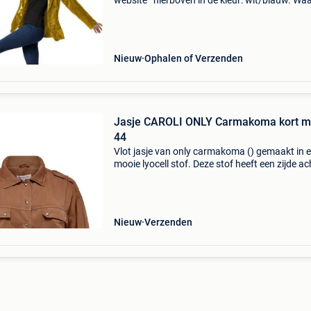
website ’ hierboven in de kleur: wit/blauw. W
bestellen bij 2dekansje.com? Voor 16:00 beste
morgen in huis binnen belgië. 1 Jaar garantie 
Nieuw
Ophalen of Verzenden
Jasje CAROLI ONLY Carmakoma kort m
44
Vlot jasje van only carmakoma () gemaakt in 
mooie lyocell stof. Deze stof heeft een zijde ac
look. Het jasje heeft oprol mouwen, epaulette
de schouder. De taille band heeft elastiek in de
Nieuw
Verzenden