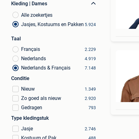
Kleding | Dames
Alle zoekertjes
Jasjes, Kostuums en Pakken
5.924
Taal
Français
2.229
Nederlands
4.919
Nederlands & Français
7.148
Conditie
Nieuw
1.349
Zo goed als nieuw
2.920
Gedragen
793
Type kledingstuk
Jasje
2.746
Kostuum of Pak
488