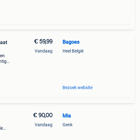
€ 59,99
Bagoes
aat
Vandaag
Heel België
een
htige
n op
Bezoek website
€ 90,00
Mia
Vandaag
Genk
de
ing!