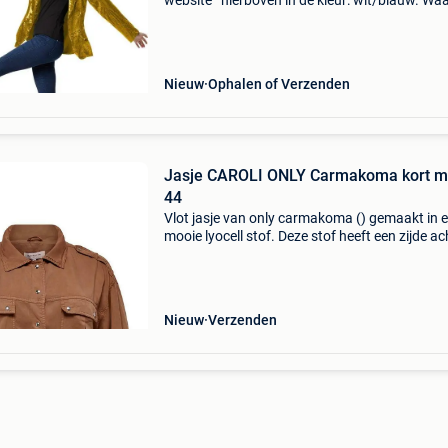
website ’ hierboven in de kleur: wit/blauw. W
bestellen bij 2dekansje.com? Voor 16:00 beste
morgen in huis binnen belgië. 1 Jaar garantie 
Nieuw
Ophalen of Verzenden
Jasje CAROLI ONLY Carmakoma kort m
44
Vlot jasje van only carmakoma () gemaakt in 
mooie lyocell stof. Deze stof heeft een zijde ac
look. Het jasje heeft oprol mouwen, epaulette
de schouder. De taille band heeft elastiek in de
Nieuw
Verzenden