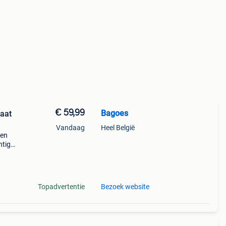
€ 59,99
Bagoes
aat
Vandaag
Heel België
een
htige
n op
Topadvertentie
Bezoek website