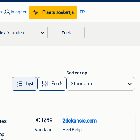
n
Inloggen
FR
Plaats zoekertje
lle afstanden…
Zoek
Sorteer op
Lijst
Foto’s
€ 17,69
2dekansje.com
mes
Vandaag
Heel België
p: ‘