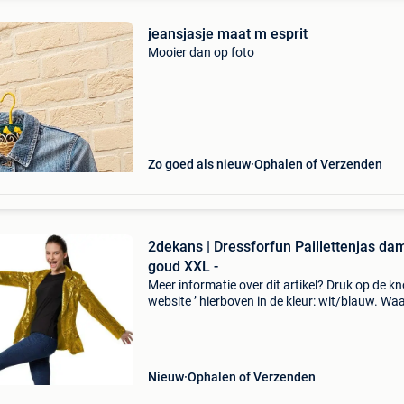
jeansjasje maat m esprit
Mooier dan op foto
Zo goed als nieuw
Ophalen of Verzenden
2dekans | Dressforfun Paillettenjas da
goud XXL -
Meer informatie over dit artikel? Druk op de kno
website ’ hierboven in de kleur: wit/blauw. W
bestellen bij 2dekansje.com? Voor 16:00 beste
morgen in huis binnen belgië. 1 Jaar garantie 
Nieuw
Ophalen of Verzenden