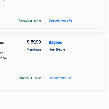
aarom
ld,
o
Topadvertentie
Bezoek website
€ 59,99
Bagoes
aat
Vandaag
Heel België
een
htige
n op
Topadvertentie
Bezoek website