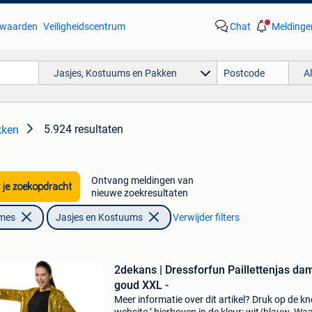
waarden
Veiligheidscentrum
Chat
Meldinge
Jasjes, Kostuums en Pakken
A
5.924 resultaten
kken
Ontvang meldingen van
 je zoekopdracht
nieuwe zoekresultaten
ames
Jasjes en Kostuums
Verwijder filters
2dekans | Dressforfun Paillettenjas da
goud XXL -
Meer informatie over dit artikel? Druk op de kno