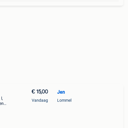
€ 15,00
Jen
l,
Vandaag
Lommel
ren
enden
punt