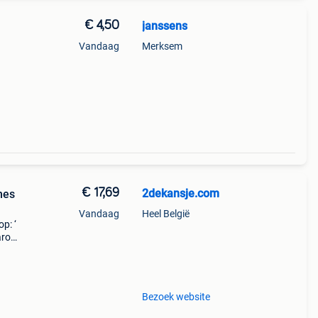
€ 4,50
janssens
Vandaag
Merksem
€ 17,69
2dekansje.com
mes
Vandaag
Heel België
p: ‘
aarom
ld,
o
Bezoek website