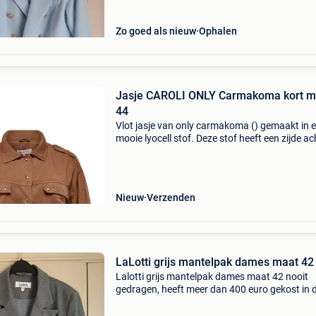
Zo goed als nieuw
Ophalen
Jasje CAROLI ONLY Carmakoma kort m
44
Vlot jasje van only carmakoma () gemaakt in 
mooie lyocell stof. Deze stof heeft een zijde ac
look. Het jasje heeft oprol mouwen, epaulette
de schouder. De taille band heeft elastiek in de
Nieuw
Verzenden
LaLotti grijs mantelpak dames maat 42
Lalotti grijs mantelpak dames maat 42 nooit
gedragen, heeft meer dan 400 euro gekost in 
winkel. Enkel af te halen in genk, geen verzend