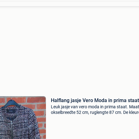
Halflang jasje Vero Moda in prima staat
Leuk jasje van vero moda in prima staat. Maat 
okselbreedte 52 cm, ruglengte 87 cm. De kleu
zijn zwart, roos en wit met glitterdraad. Verz
mogelijk met bpost op kosten van koper. Post
+5