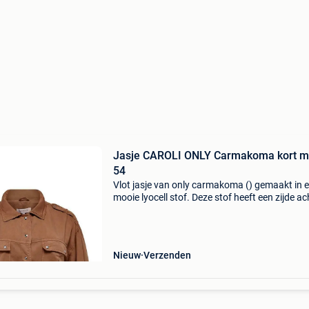
Jasje CAROLI ONLY Carmakoma kort m
54
Vlot jasje van only carmakoma () gemaakt in 
mooie lyocell stof. Deze stof heeft een zijde ac
look. Het jasje heeft oprol mouwen, epaulette
de schouder. De taille band heeft elastiek in de
Nieuw
Verzenden