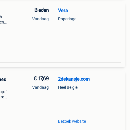
Bieden
Vera
ch
Vandaag
Poperinge
 en
€ 17,69
2dekansje.com
mes
Vandaag
Heel België
p: ‘
aarom
ld,
o
Bezoek website