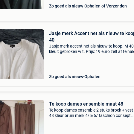
Zo goed als nieuw
Ophalen of Verzenden
Jasje merk Accent net als nieuw te ko
40
Jasje merk accent net als nieuw te koop. M 40
kleur: gebroken wit. Prijs: 19 euro zelf af te hal
aankoop.
Zo goed als nieuw
Ophalen
Te koop dames ensemble maat 48
Te koop dames ensemble 2 stuks broek + vest
48 kleur bruin merk 4/5/6/ faschion consept
97perc katoen 3 perc elastane nieuw prijs 14€
bekijk ook eens mijn andere zoekertjes