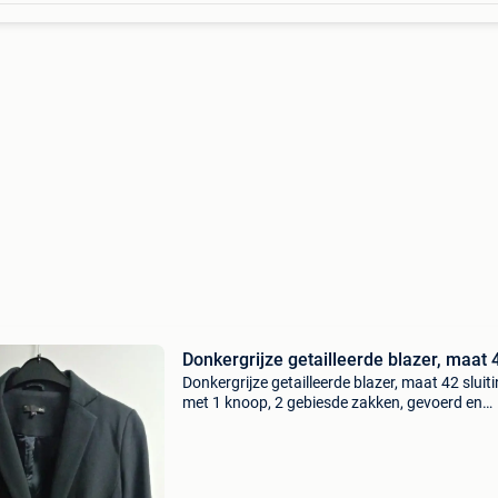
Donkergrijze getailleerde blazer, maat 
Donkergrijze getailleerde blazer, maat 42 sluit
met 1 knoop, 2 gebiesde zakken, gevoerd en
vooraan vanonder afgerond. - Breedte : (van o
tot oksel) 48 cm, taille : 43 cm - lengte : (vanaf