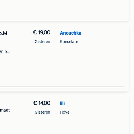
€ 19,00
Anouchka
op.M
Gisteren
Roeselare
en bij
€ 14,00
lili
 maat
Gisteren
Hove