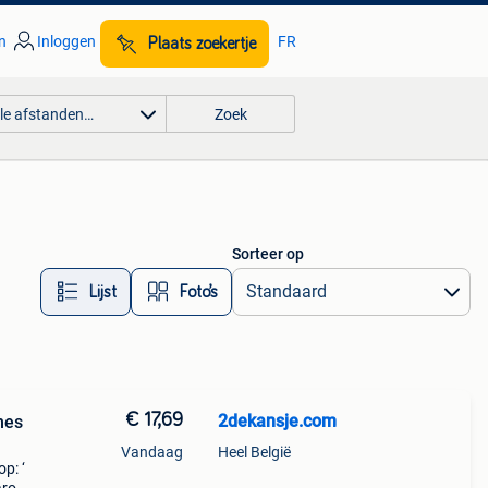
n
Inloggen
FR
Plaats zoekertje
lle afstanden…
Zoek
Sorteer op
Lijst
Foto’s
€ 17,69
2dekansje.com
mes
Vandaag
Heel België
p: ‘