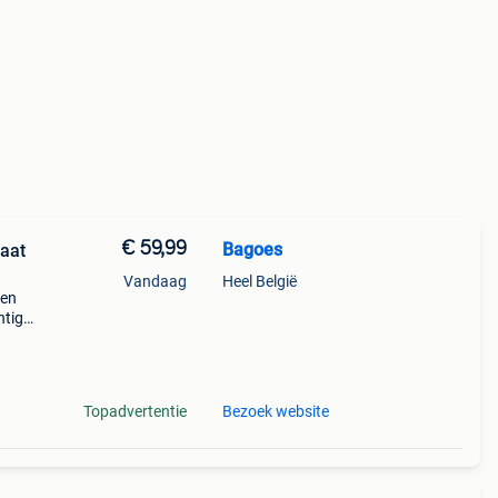
€ 59,99
Bagoes
aat
Vandaag
Heel België
een
htige
n op
Topadvertentie
Bezoek website