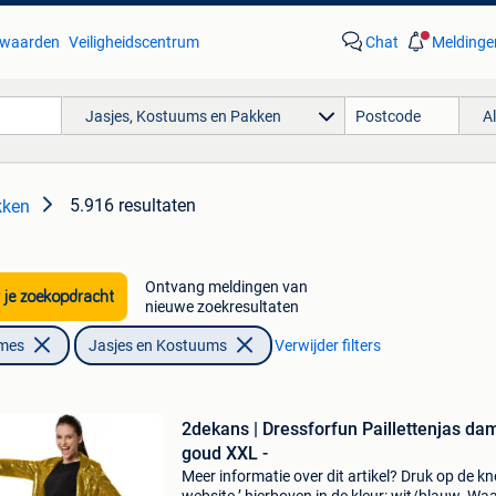
waarden
Veiligheidscentrum
Chat
Meldinge
Jasjes, Kostuums en Pakken
A
5.916 resultaten
kken
Ontvang meldingen van
 je zoekopdracht
nieuwe zoekresultaten
ames
Jasjes en Kostuums
Verwijder filters
2dekans | Dressforfun Paillettenjas da
goud XXL -
Meer informatie over dit artikel? Druk op de kno