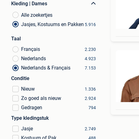
Kleding | Dames
Alle zoekertjes
Jasjes, Kostuums en Pakken
5.916
Taal
Français
2.230
Nederlands
4.923
Nederlands & Français
7.153
Conditie
Nieuw
1.336
Zo goed als nieuw
2.924
Gedragen
794
Type kledingstuk
Jasje
2.749
Kostuum of Pak
488