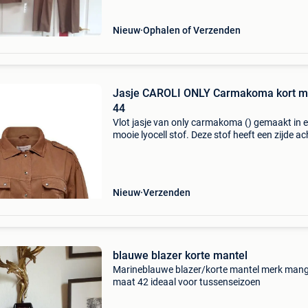
Nieuw
Ophalen of Verzenden
Jasje CAROLI ONLY Carmakoma kort m
44
Vlot jasje van only carmakoma () gemaakt in 
mooie lyocell stof. Deze stof heeft een zijde ac
look. Het jasje heeft oprol mouwen, epaulette
de schouder. De taille band heeft elastiek in de
Nieuw
Verzenden
blauwe blazer korte mantel
Marineblauwe blazer/korte mantel merk man
maat 42 ideaal voor tussenseizoen