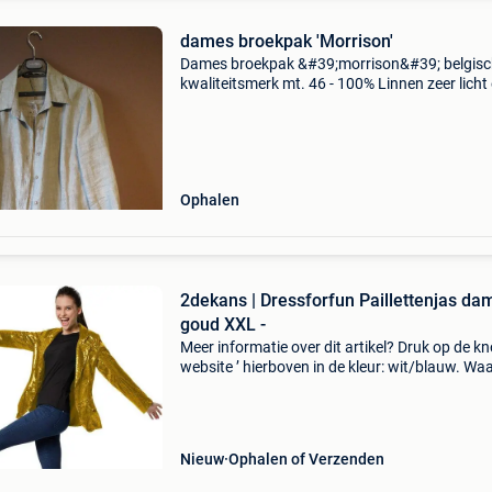
dames broekpak 'Morrison'
Dames broekpak &#39;morrison&#39; belgis
kwaliteitsmerk mt. 46 - 100% Linnen zeer licht
aangenaam om dragen
Ophalen
2dekans | Dressforfun Paillettenjas da
goud XXL -
Meer informatie over dit artikel? Druk op de kno
website ’ hierboven in de kleur: wit/blauw. W
bestellen bij 2dekansje.com? Voor 16:00 beste
morgen in huis binnen belgië. 1 Jaar garantie 
Nieuw
Ophalen of Verzenden