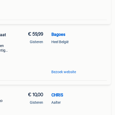
€ 59,99
Bagoes
aat
Gisteren
Heel België
een
htige
n op
Bezoek website
€ 10,00
CHRIS
go
Gisteren
Aalter