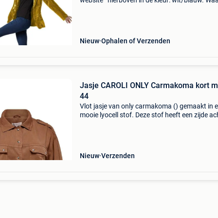
website ’ hierboven in de kleur: wit/blauw. W
bestellen bij 2dekansje.com? Voor 16:00 beste
morgen in huis binnen belgië. 1 Jaar garantie 
Nieuw
Ophalen of Verzenden
Jasje CAROLI ONLY Carmakoma kort m
44
Vlot jasje van only carmakoma () gemaakt in 
mooie lyocell stof. Deze stof heeft een zijde ac
look. Het jasje heeft oprol mouwen, epaulette
de schouder. De taille band heeft elastiek in de
Nieuw
Verzenden