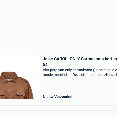
Jasje CAROLI ONLY Carmakoma kort m
54
Vlot jasje van only carmakoma () gemaakt in 
mooie lyocell stof. Deze stof heeft een zijde ac
look. Het jasje heeft oprol mouwen, epaulette
de schouder. De taille band heeft elastiek in de
Nieuw
Verzenden