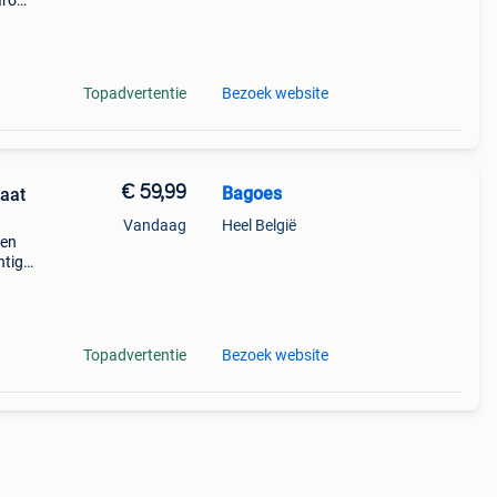
aarom
ld,
o
Topadvertentie
Bezoek website
€ 59,99
Bagoes
aat
Vandaag
Heel België
een
htige
n op
Topadvertentie
Bezoek website