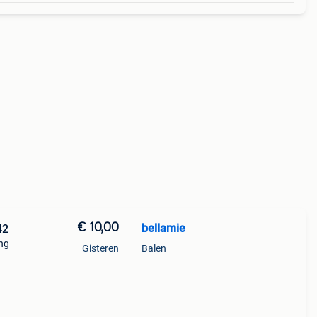
€ 10,00
bellamie
42
ing
Gisteren
Balen
ksel
 hals