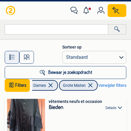
Grote Maten
Sorteer op
Alle afstanden…
Bewaar je zoekopdracht
Filters
Kleding | Dames
Grote Maten
Verwijder filters
vêtements neufs et occasion
Bieden
Details