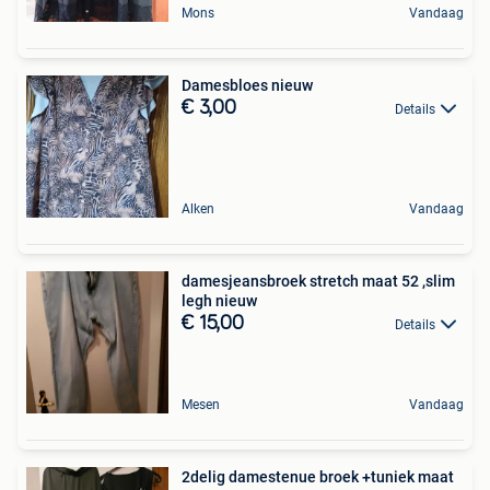
Mons
Vandaag
Damesbloes nieuw
€ 3,00
Details
Alken
Vandaag
damesjeansbroek stretch maat 52 ,slim
legh nieuw
€ 15,00
Details
Mesen
Vandaag
2delig damestenue broek +tuniek maat