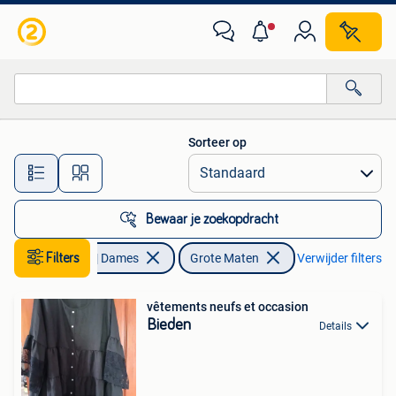
Grote Maten
Sorteer op
Alle afstanden…
Bewaar je zoekopdracht
Filters
Kleding | Dames
Grote Maten
Verwijder filters
vêtements neufs et occasion
Bieden
Details