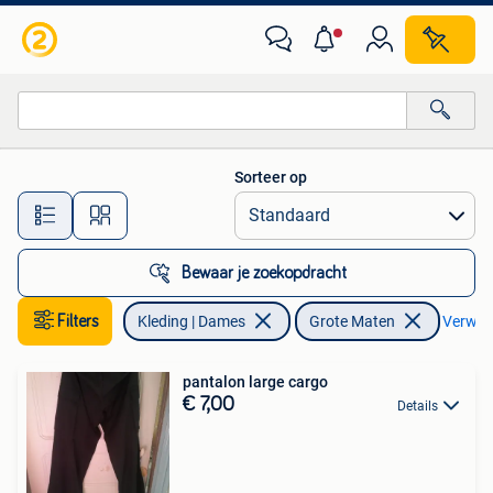
Grote Maten
Sorteer op
Alle afstanden…
Bewaar je zoekopdracht
Filters
Kleding | Dames
Grote Maten
Verwijde
pantalon large cargo
€ 7,00
Details