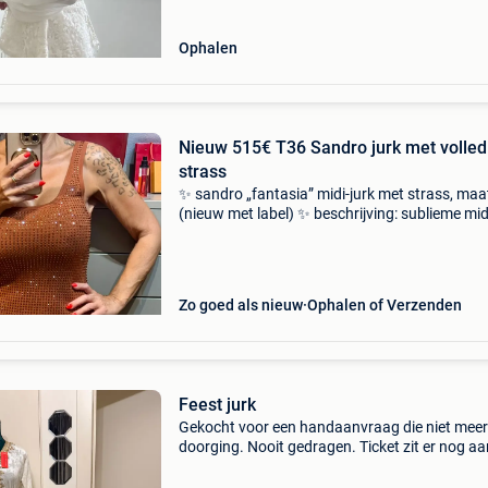
Ophalen
Nieuw 515€ T36 Sandro jurk met volled
strass
✨ sandro „fantasia” midi-jurk met strass, maa
(nieuw met label) ✨ beschrijving: sublieme mid
van sandro (model fantasia/reference
sfpro03254), volledig versierd met fonkelende
strass steentj
Zo goed als nieuw
Ophalen of Verzenden
Feest jurk
Gekocht voor een handaanvraag die niet meer
doorging. Nooit gedragen. Ticket zit er nog aa