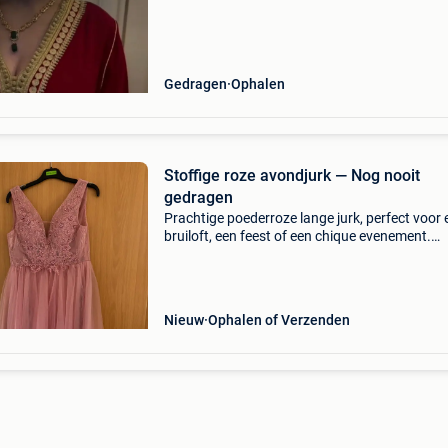
Zijn ook nog bijna nieuw. Wil je een kijkje ko
Gedragen
Ophalen
Stoffige roze avondjurk — Nog nooit
gedragen
Prachtige poederroze lange jurk, perfect voor 
bruiloft, een feest of een chique evenement.
Geborduurd kanten lijfje met parels en
bloemenpatronen, v-hals, soepelvallende rok 
piekerige tule. ✨
Nieuw
Ophalen of Verzenden