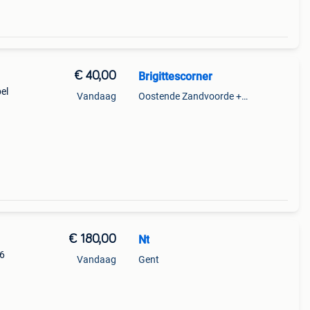
€ 40,00
Brigittescorner
el
Vandaag
Oostende Zandvoorde +Oostende
€ 180,00
Nt
36
Vandaag
Gent
kt is