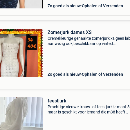
Zo goed als nieuw
Ophalen of Verzenden
Zomerjurk dames XS
Cremekleurige gehaakte zomerjurk xs geen lab
aanwezig ook,beschikbaar op vinted
brigittescorner
Zo goed als nieuw
Ophalen of Verzenden
feestjurk
Prachtige nieuwe trouw- of feestjurk✨️ maat 
maar is geschikt voor iemand die m38 heeft
eigenlijk, witte kleur, nog niet aan gehad!, Was
verkeerd besteld ook in roze kleur die 1x gebrui
voor 16