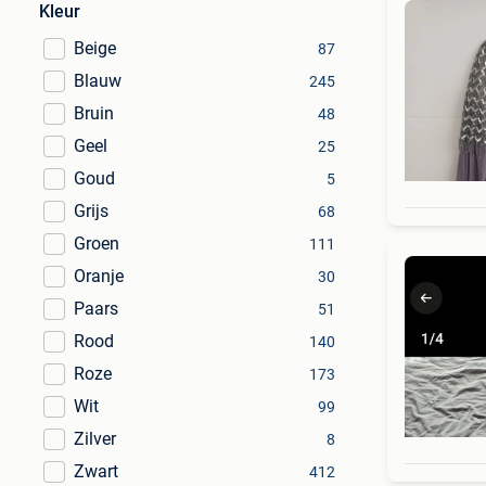
Kleur
Beige
87
Blauw
245
Bruin
48
Geel
25
Goud
5
Grijs
68
Groen
111
Oranje
30
Paars
51
Rood
140
Roze
173
Wit
99
Zilver
8
Zwart
412