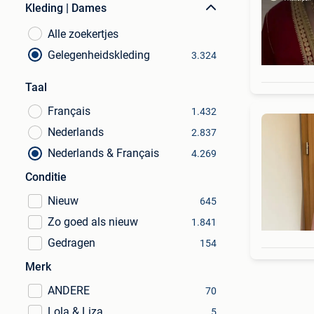
Kleding | Dames
Alle zoekertjes
Gelegenheidskleding
3.324
Taal
Français
1.432
Nederlands
2.837
Nederlands & Français
4.269
Conditie
Nieuw
645
Zo goed als nieuw
1.841
Gedragen
154
Merk
ANDERE
70
Lola & Liza
5