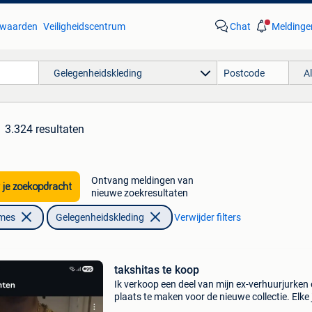
waarden
Veiligheidscentrum
Chat
Meldinge
Gelegenheidskleding
A
3.324 resultaten
Ontvang meldingen van
 je zoekopdracht
nieuwe zoekresultaten
ames
Gelegenheidskleding
Verwijder filters
takshitas te koop
Ik verkoop een deel van mijn ex-verhuurjurken
plaats te maken voor de nieuwe collectie. Elke 
heeft een andere prijs zijn ook verschillende m