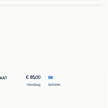
€ 85,00
RK
TAAT
Vandaag
Schoten