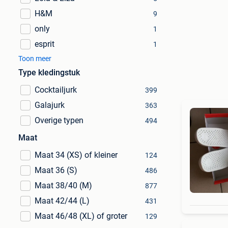
H&M
9
only
1
esprit
1
Toon meer
Type kledingstuk
Cocktailjurk
399
Galajurk
363
Overige typen
494
Maat
Maat 34 (XS) of kleiner
124
Maat 36 (S)
486
Maat 38/40 (M)
877
Maat 42/44 (L)
431
Maat 46/48 (XL) of groter
129