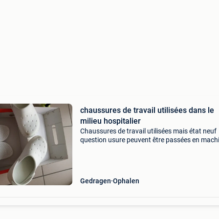
chaussures de travail utilisées dans le
milieu hospitalier
Chaussures de travail utilisées mais état neuf
question usure peuvent être passées en mach
pas trop chaude ou lavées à la main semelle
amovible pointure 38 mais chausse du 37 pour
confort marque
Gedragen
Ophalen