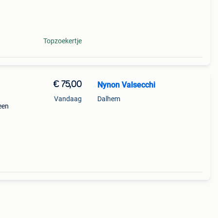
Topzoekertje
€ 75,00
Nynon Valsecchi
Vandaag
Dalhem
een
van