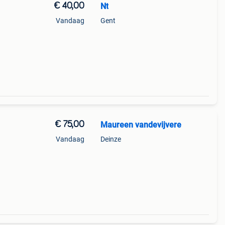
€ 40,00
Nt
Vandaag
Gent
€ 75,00
Maureen vandevijvere
Vandaag
Deinze