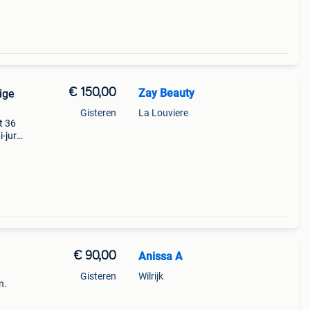
€ 150,00
Zay Beauty
ige
Gisteren
La Louviere
t 36
i-jurk
€ 90,00
Anissa A
Gisteren
Wilrijk
n.