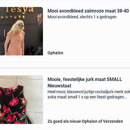
Mooi avondkleed zalmroze maat 38-40
Mooi avondkleed, slechts 1 x gedragen
Ophalen
Mooie, feestelijke jurk maat SMALL
Nieuwstaat
Heel mooi, klassevol jurkje coctailjurk merk so
soka maat small 1 x op een feest gedragen
nieuwstaat zie ook mijn andere zoekertjes ik h
nog mooie kleedjes ophalen te merksem of
opsturen teg
Zo goed als nieuw
Ophalen of Verzenden