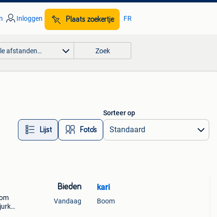
n
Inloggen
FR
Plaats zoekertje
lle afstanden…
Zoek
Sorteer op
Lijst
Foto’s
Bieden
kari
 om
Vandaag
Boom
jurk
aten.