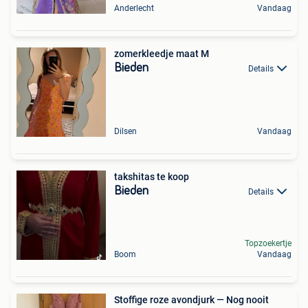
Anderlecht
Vandaag
zomerkleedje maat M
Bieden
Details
Dilsen
Vandaag
takshitas te koop
Bieden
Details
Topzoekertje
Boom
Vandaag
Stoffige roze avondjurk — Nog nooit