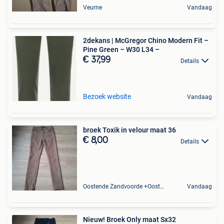
Veurne
Vandaag
2dekans | McGregor Chino Modern Fit –
Pine Green – W30 L34 –
€ 37,99
Details
Bezoek website
Vandaag
broek Toxik in velour maat 36
€ 8,00
Details
Oostende Zandvoorde +Oostende
Vandaag
Nieuw! Broek Only maat Sx32