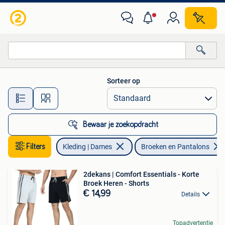
Broeken en Pantalons
Sorteer op
Alle afstanden…
Bewaar je zoekopdracht
Filters
Kleding | Dames
Broeken en Pantalons
2dekans | Comfort Essentials - Korte
Broek Heren - Shorts
€ 14,99
Details
Topadvertentie