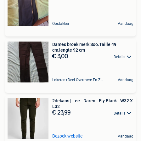
Oostakker
Vandaag
Dames broek merk Soo.Taille 49
cm,lengte 92 cm
€ 3,00
Details
Lokeren+Deel Overmere En Zele
Vandaag
2dekans | Lee - Daren - Fly Black - W32 X
L32
€ 23,99
Details
Bezoek website
Vandaag