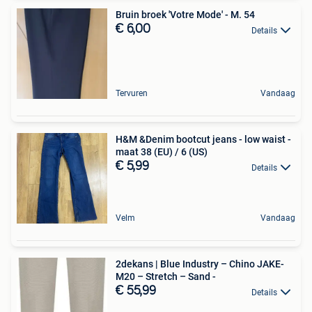
Bruin broek 'Votre Mode' - M. 54
€ 6,00
Details
Tervuren
Vandaag
H&M &Denim bootcut jeans - low waist -
maat 38 (EU) / 6 (US)
€ 5,99
Details
Velm
Vandaag
2dekans | Blue Industry – Chino JAKE-
M20 – Stretch – Sand -
€ 55,99
Details