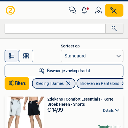
Broeken en Pantalons
Sorteer op
Alle afstanden…
Bewaar je zoekopdracht
Filters
Kleding | Dames
Broeken en Pantalons
2dekans | Comfort Essentials - Korte
Broek Heren - Shorts
€ 14,99
Details
Topadvertentie