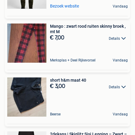
Bezoek website
Vandaag
Mango : zwart rood ruiten skinny broek ,
mt M
€ 7,00
Details
Merksplas + Deel Rijkevorsel
Vandaag
short h&m maat 40
€ 3,00
Details
Beerse
Vandaag
2dekans | Skiglitz Sisi Legging – Zwart –