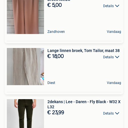
€ 5,00
Details
Zandhoven
Vandaag
Lange linnen broek, Tom Tailor, maat 38
€ 18,00
Details
Diest
Vandaag
2dekans | Lee - Daren - Fly Black - W32 X
L32
€ 23,99
Details