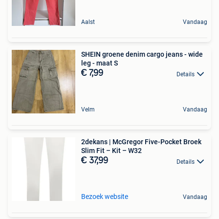
Aalst
Vandaag
SHEIN groene denim cargo jeans - wide
leg - maat S
€ 7,99
Details
Velm
Vandaag
2dekans | McGregor Five-Pocket Broek
Slim Fit – Kit – W32
€ 37,99
Details
Bezoek website
Vandaag