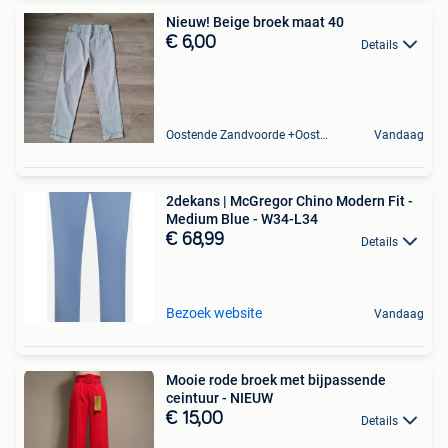
Nieuw! Beige broek maat 40
€ 6,00
Details
Oostende Zandvoorde +Oostende
Vandaag
2dekans | McGregor Chino Modern Fit -
Medium Blue - W34-L34
€ 68,99
Details
Bezoek website
Vandaag
Mooie rode broek met bijpassende
ceintuur - NIEUW
€ 15,00
Details