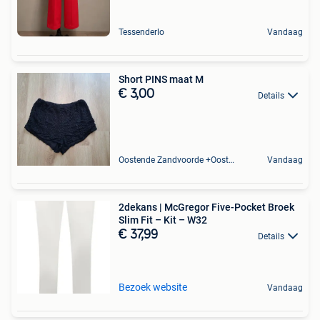
Tessenderlo
Vandaag
Short PINS maat M
€ 3,00
Details
Oostende Zandvoorde +Oostende
Vandaag
2dekans | McGregor Five-Pocket Broek
Slim Fit – Kit – W32
€ 37,99
Details
Bezoek website
Vandaag