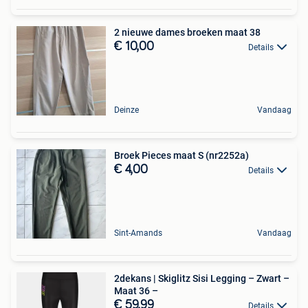
2 nieuwe dames broeken maat 38
€ 10,00
Details
Deinze
Vandaag
Broek Pieces maat S (nr2252a)
€ 4,00
Details
Sint-Amands
Vandaag
2dekans | Skiglitz Sisi Legging – Zwart –
Maat 36 –
€ 59,99
Details