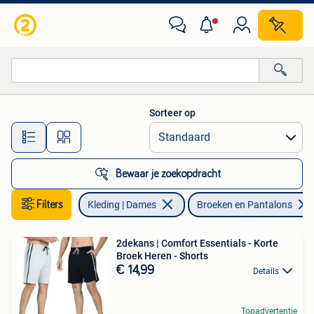
Broeken en Pantalons
Sorteer op
Alle afstanden…
Bewaar je zoekopdracht
Filters
Kleding | Dames
Broeken en Pantalons
2dekans | Comfort Essentials - Korte
Broek Heren - Shorts
€ 14,99
Details
Topadvertentie