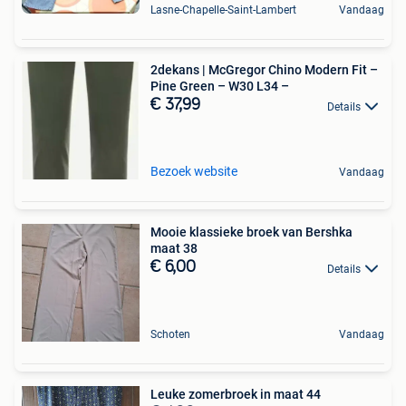
Lasne-Chapelle-Saint-Lambert
Vandaag
2dekans | McGregor Chino Modern Fit –
Pine Green – W30 L34 –
€ 37,99
Details
Bezoek website
Vandaag
Mooie klassieke broek van Bershka
maat 38
€ 6,00
Details
Schoten
Vandaag
Leuke zomerbroek in maat 44