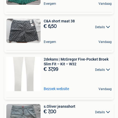
Evergem
Vandaag
C&A short maat 38
€ 6,50
Details
Evergem
Vandaag
2dekans | McGregor Five-Pocket Broek
Slim Fit – Kit – W32
€ 37,99
Details
Bezoek website
Vandaag
s.Oliver jeansshort
€ 7,00
Details