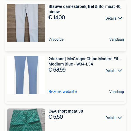
Blauwe damesbroek, Bel & Bo, maat 40,
nieuw
€ 14,00
Details
Vilvoorde
Vandaag
2dekans | McGregor Chino Modern Fit -
Medium Blue - W34-L34
€ 68,99
Details
Bezoek website
Vandaag
C&A short maat 38
€ 5,50
Details