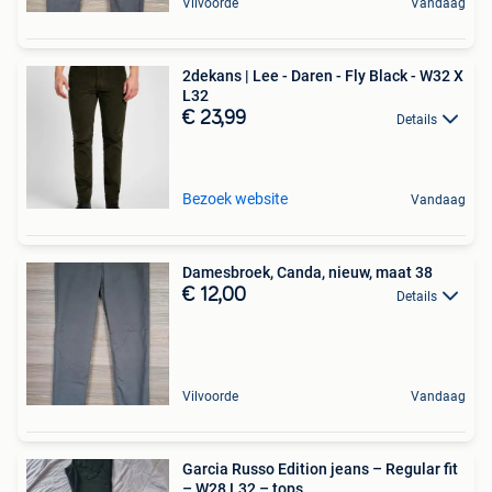
Vilvoorde
Vandaag
2dekans | Lee - Daren - Fly Black - W32 X
L32
€ 23,99
Details
Bezoek website
Vandaag
Damesbroek, Canda, nieuw, maat 38
€ 12,00
Details
Vilvoorde
Vandaag
Garcia Russo Edition jeans – Regular fit
– W28 L32 – tops