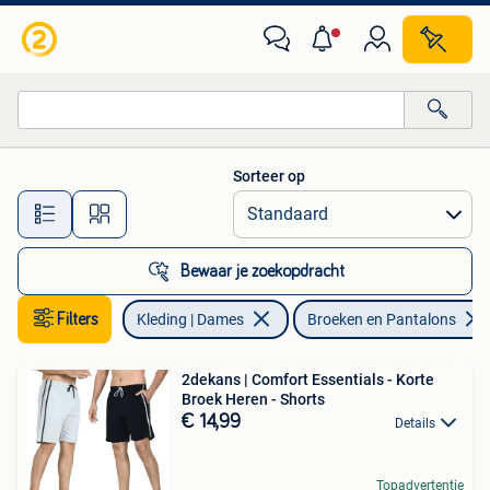
Broeken en Pantalons
Sorteer op
Alle afstanden…
Bewaar je zoekopdracht
Filters
Kleding | Dames
Broeken en Pantalons
2dekans | Comfort Essentials - Korte
Broek Heren - Shorts
€ 14,99
Details
Topadvertentie