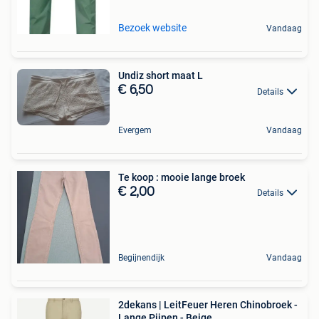
Bezoek website
Vandaag
Undiz short maat L
€ 6,50
Details
Evergem
Vandaag
Te koop : mooie lange broek
€ 2,00
Details
Begijnendijk
Vandaag
2dekans | LeitFeuer Heren Chinobroek -
Lange Pijpen - Beige