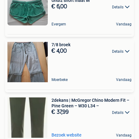
Undiz short maat M
€ 6,00
Details
Evergem
Vandaag
7/8 broek
€ 4,00
Details
Moerbeke
Vandaag
2dekans | McGregor Chino Modern Fit –
Pine Green – W30 L34 –
€ 37,99
Details
Bezoek website
Vandaag