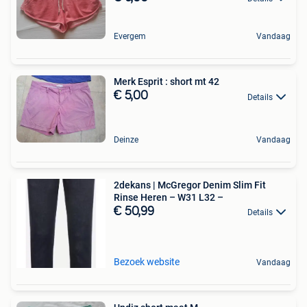
Evergem
Vandaag
Merk Esprit : short mt 42
€ 5,00
Details
Deinze
Vandaag
2dekans | McGregor Denim Slim Fit
Rinse Heren – W31 L32 –
€ 50,99
Details
Bezoek website
Vandaag