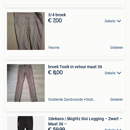
3/4 broek
€ 7,00
Details
Veurne
Gisteren
broek Toxik in velour maat 36
€ 8,00
Details
Oostende Zandvoorde +Oostende
Gisteren
2dekans | Skiglitz Sisi Legging – Zwart –
Maat 36 –
€ 59,99