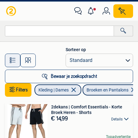
Broeken en Pantalons
Sorteer op
Alle afstanden…
Bewaar je zoekopdracht
Filters
Kleding | Dames
Broeken en Pantalons
2dekans | Comfort Essentials - Korte
Broek Heren - Shorts
€ 14,99
Details
Topadvertentie