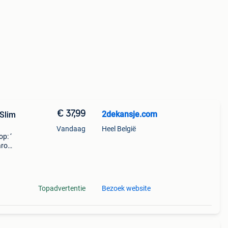
€ 37,99
2dekansje.com
 Slim
Vandaag
Heel België
p: ‘
aarom
ld,
o
Topadvertentie
Bezoek website