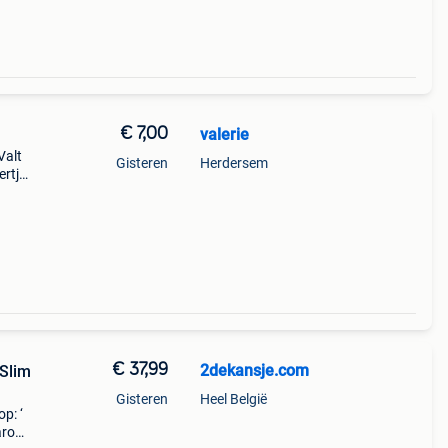
€ 7,00
valerie
Valt
Gisteren
Herdersem
ertjes
€ 37,99
2dekansje.com
 Slim
Gisteren
Heel België
p: ‘
aarom