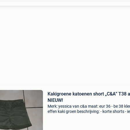
Kakigroene katoenen short „C&A” T38 a
NIEUW!
Merk: yessica van c&a maat: eur 36 - be 38 kle
effen kaki groen beschrijving: - korte shorts - i
verlaagde taille - 2 draagzakken + 1 ticket aan
voorkant en 2 opgestikte zakken aan de ach