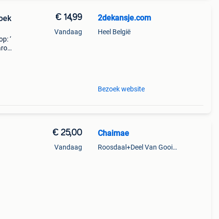
€ 14,99
2dekansje.com
roek
Vandaag
Heel België
p: ‘
aarom
ld,
o
Bezoek website
€ 25,00
Chaimae
Vandaag
Roosdaal+Deel Van Gooik En Sint-Kwintens-Lennik
uve,
se et