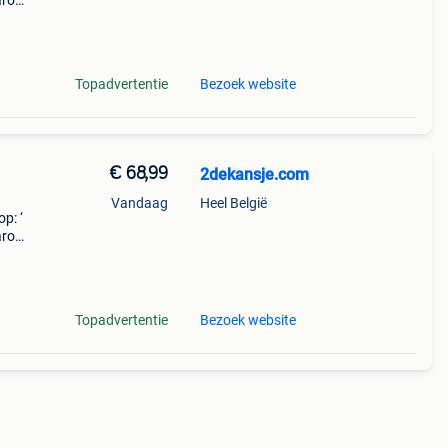
aarom
ld,
o
Topadvertentie
Bezoek website
€ 68,99
2dekansje.com
Vandaag
Heel België
p: ‘
aarom
ld,
o
Topadvertentie
Bezoek website