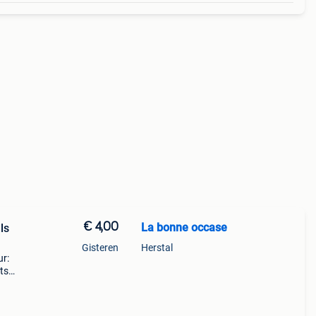
€ 4,00
La bonne occase
ls
Gisteren
Herstal
ur:
ets
 de