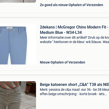
Zo goed als nieuw
Ophalen of Verzenden
2dekans | McGregor Chino Modern Fit -
Medium Blue - W34-L34
Meer informatie over dit artikel? Druk op de kno
website ’ hierboven in de kleur: wit/blauw. W
bestellen bij 2dekansje.com? Voor 16:00 beste
morgen in huis binnen belgië. 1 Jaar garantie 
Nieuw
Ophalen of Verzenden
Beige katoenen short „C&A” T38 als NI
Merk: yessica de c&a maat: eur 36 - be 38 kleur
effen beige omschrijving: - korte broek - iets
verlaagde taille - 2 draagzakken + 1 ticket aan
voorkant en 2 opgestikte zakken aan de achte