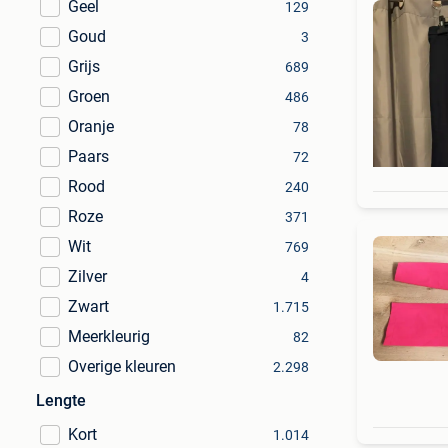
Geel
129
Goud
3
Grijs
689
Groen
486
Oranje
78
Paars
72
Rood
240
Roze
371
Wit
769
Zilver
4
Zwart
1.715
Meerkleurig
82
Overige kleuren
2.298
Lengte
Kort
1.014