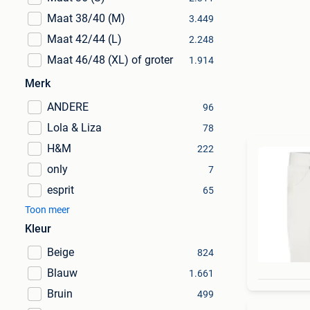
Maat 38/40 (M)
3.449
Maat 42/44 (L)
2.248
Maat 46/48 (XL) of groter
1.914
Merk
ANDERE
96
Lola & Liza
78
H&M
222
only
7
esprit
65
Toon meer
Kleur
Beige
824
Blauw
1.661
Bruin
499