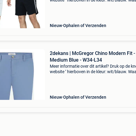
website ’ hierboven in de kleur: wit/blauw. W
bestellen bij 2dekansje.com? Voor 16:00 beste
morgen in huis binnen belgië. 1 Jaar garantie 
Nieuw
Ophalen of Verzenden
2dekans | McGregor Chino Modern Fit -
Medium Blue - W34-L34
Meer informatie over dit artikel? Druk op de kno
website ’ hierboven in de kleur: wit/blauw. W
bestellen bij 2dekansje.com? Voor 16:00 beste
morgen in huis binnen belgië. 1 Jaar garantie 
Nieuw
Ophalen of Verzenden