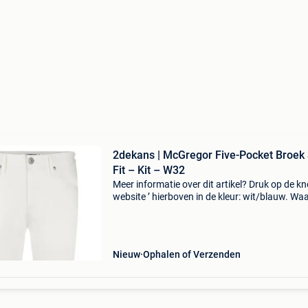
2dekans | McGregor Five-Pocket Broek
Fit – Kit – W32
Meer informatie over dit artikel? Druk op de kno
website ’ hierboven in de kleur: wit/blauw. W
bestellen bij 2dekansje.com? Voor 16:00 beste
morgen in huis binnen belgië. 1 Jaar garantie 
Nieuw
Ophalen of Verzenden