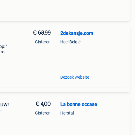
€ 68,99
2dekansje.com
Gisteren
Heel België
p: ‘
aarom
ld,
o
Bezoek website
€ 4,00
La bonne occase
EUW!
:
Gisteren
Herstal
 de
rkant