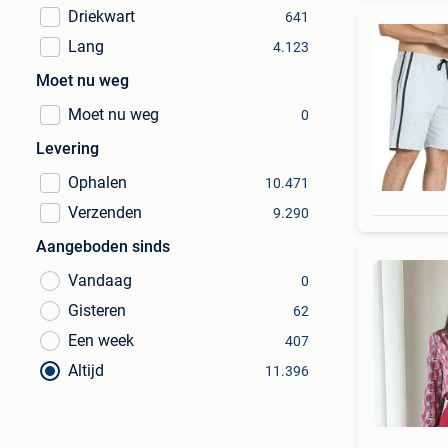
Driekwart
641
Lang
4.123
Moet nu weg
Moet nu weg
0
Levering
Ophalen
10.471
Verzenden
9.290
Aangeboden sinds
Vandaag
0
Gisteren
62
Een week
407
Altijd
11.396