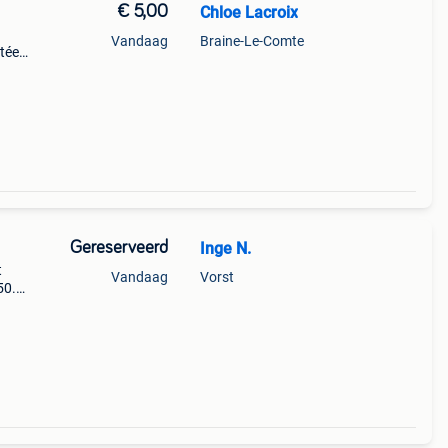
€ 5,00
Chloe Lacroix
Vandaag
Braine-Le-Comte
rtée
le via
Gereserveerd
Inge N.
t
Vandaag
Vorst
50.
d