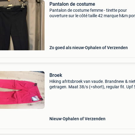
Pantalon de costume
Pantalon de costume femme - tirette pour
ouverture sur le côté taille 42 marque h&m po
quelque fois couleur bleu marine envoie possib
vinted chloe-lacroix
Zo goed als nieuw
Ophalen of Verzenden
Broek
Hiking afritsbroek van vaude. Brandnew & nie
getragen. Maat 38/s (=short), regular fit. Upf 
Stretch. Benen kunnen van beneden geopene
worden, en afgeritst (dus: in een korte broek
omwandelba
Nieuw
Ophalen of Verzenden