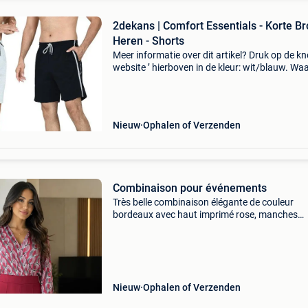
2dekans | Comfort Essentials - Korte B
Heren - Shorts
Meer informatie over dit artikel? Druk op de kno
website ’ hierboven in de kleur: wit/blauw. W
bestellen bij 2dekansje.com? Voor 16:00 beste
morgen in huis binnen belgië. 1 Jaar garantie 
Nieuw
Ophalen of Verzenden
Combinaison pour événements
Très belle combinaison élégante de couleur
bordeaux avec haut imprimé rose, manches
longues et pantalon large à taille haute. ✔️ Ne
jamais portée (avec étiquette) ✔️ coupe flatteu
confortable
Nieuw
Ophalen of Verzenden