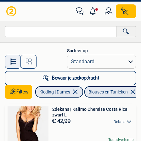
Blouses en Tunieken
Sorteer op
Alle afstanden…
Bewaar je zoekopdracht
Filters
Kleding | Dames
Blouses en Tunieken
2dekans | Kalimo Chemise Costa Rica
zwart L
€ 42,99
Details
Topadvertentie