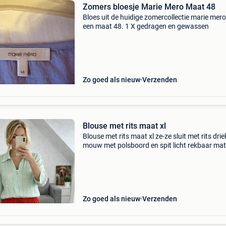
Zomers bloesje Marie Mero Maat 48
Bloes uit de huidige zomercollectie marie mer
een maat 48. 1 X gedragen en gewassen
Zo goed als nieuw
Verzenden
Blouse met rits maat xl
Blouse met rits maat xl ze-ze sluit met rits dri
mouw met polsboord en spit licht rekbaar mat
breedte onder de armen: 56 cm lengte mouw: 
cm ruglengte: 61 cm
Zo goed als nieuw
Verzenden