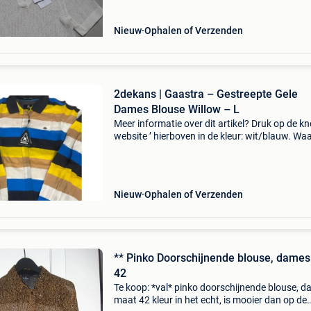
Nieuw
Ophalen of Verzenden
2dekans | Gaastra – Gestreepte Gele
Dames Blouse Willow – L
Meer informatie over dit artikel? Druk op de kno
website ’ hierboven in de kleur: wit/blauw. W
bestellen bij 2dekansje.com? Voor 16:00 beste
morgen in huis binnen belgië. 1 Jaar garantie 
Nieuw
Ophalen of Verzenden
** Pinko Doorschijnende blouse, dames
42
Te koop: *val* pinko doorschijnende blouse, 
maat 42 kleur in het echt, is mooier dan op de