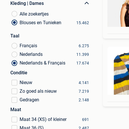
Kleding | Dames
Alle zoekertjes
Blouses en Tunieken
15.462
Taal
Français
6.275
Nederlands
11.399
Nederlands & Français
17.674
Conditie
Nieuw
4.141
Zo goed als nieuw
7.219
Gedragen
2.148
Maat
Maat 34 (XS) of kleiner
691
Maat 36 (S)
2.487