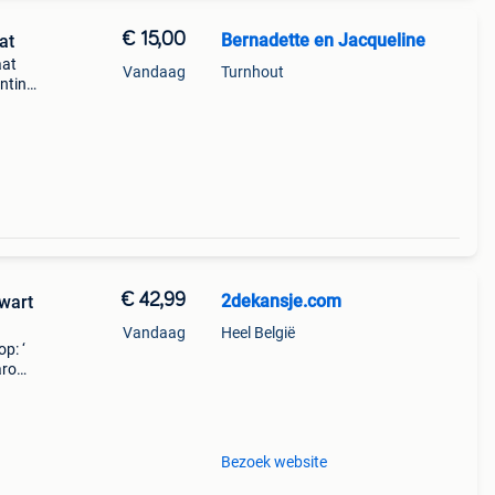
€ 15,00
Bernadette en Jacqueline
at
aat
Vandaag
Turnhout
ntina
r-de-
€ 42,99
2dekansje.com
wart
Vandaag
Heel België
p: ‘
aarom
ld,
o
Bezoek website