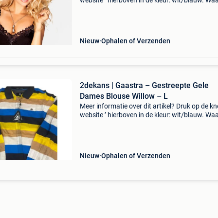
website ’ hierboven in de kleur: wit/blauw. W
bestellen bij 2dekansje.com? Voor 16:00 beste
morgen in huis binnen belgië. 1 Jaar garantie 
Nieuw
Ophalen of Verzenden
2dekans | Gaastra – Gestreepte Gele
Dames Blouse Willow – L
Meer informatie over dit artikel? Druk op de kno
website ’ hierboven in de kleur: wit/blauw. W
bestellen bij 2dekansje.com? Voor 16:00 beste
morgen in huis binnen belgië. 1 Jaar garantie 
Nieuw
Ophalen of Verzenden