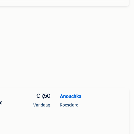
€ 7,50
Anouchka
50
Vandaag
Roeselare