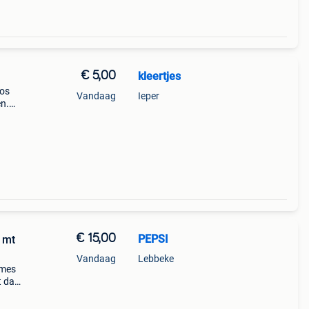
€ 5,00
kleertjes
oos
Vandaag
Ieper
en.
r
€ 15,00
PEPSI
. mt
Vandaag
Lebbeke
ames
t dan
cm