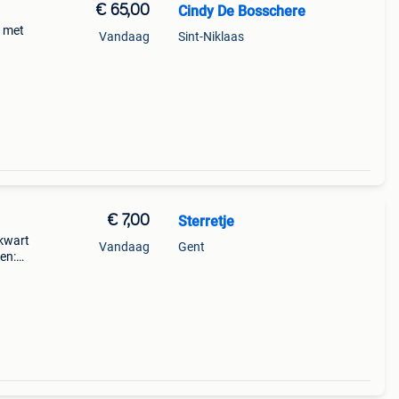
€ 65,00
Cindy De Bosschere
o met
Vandaag
Sint-Niklaas
€ 7,00
Sterretje
ekwart
Vandaag
Gent
en:
52