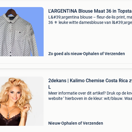
L'ARGENTINA Blouse Maat 36 in Topsta
L&#39;argentina blouse – fleur-de-lis print, m
36 ⚜️ leuke witte damesblouse van l&#39;arge
(buenos aires) met een klein marineblauw fleu
lis dekseltje print. Borstzakje, parelmoer
Zo goed als nieuw
Ophalen of Verzenden
2dekans | Kalimo Chemise Costa Rica z
L
Meer informatie over dit artikel? Druk op de kno
website ’ hierboven in de kleur: wit/blauw. W
bestellen bij 2dekansje.com? Voor 16:00 beste
morgen in huis binnen belgië. 1 Jaar garantie 
Nieuw
Ophalen of Verzenden