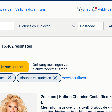
waarden
Veiligheidscentrum
Chat
Meldinge
Blouses en Tunieken
A
15.462 resultaten
Ontvang meldingen van
 je zoekopdracht
nieuwe zoekresultaten
ames
Blouses en Tunieken
Verwijder filters
2dekans | Kalimo Chemise Costa Rica z
L
Meer informatie over dit artikel? Druk op de kno