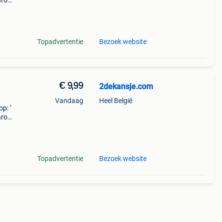
aarom
ld,
o
Topadvertentie
Bezoek website
€ 9,99
2dekansje.com
Vandaag
Heel België
p: ‘
aarom
ld,
o
Topadvertentie
Bezoek website