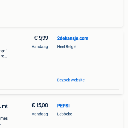
€ 9,99
2dekansje.com
Vandaag
Heel België
p: ‘
aarom
ld,
o
Bezoek website
€ 15,00
PEPSI
. mt
Vandaag
Lebbeke
dames