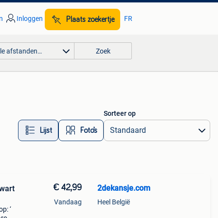
n
Inloggen
FR
Plaats zoekertje
lle afstanden…
Zoek
Sorteer op
Lijst
Foto’s
€ 42,99
2dekansje.com
wart
Vandaag
Heel België
p: ‘