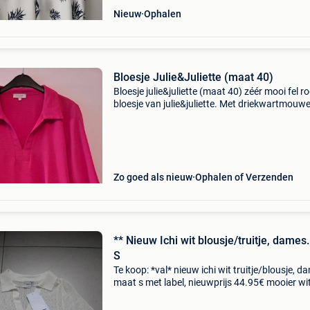
Nieuw
Ophalen
Bloesje Julie&Juliette (maat 40)
Bloesje julie&juliette (maat 40) zéér mooi fel r
bloesje van julie&juliette. Met driekwartmouw
Soepelvallende stof, los model. In nette en zéé
goede staat. Maat 40 prijs: 5 euro op te h
Zo goed als nieuw
Ophalen of Verzenden
** Nieuw Ichi wit blousje/truitje, dames
S
Te koop: *val* nieuw ichi wit truitje/blousje, d
maat s met label, nieuwprijs 44.95€ mooier wi
op foto lengte: 65cm breedte oksel/oksel: 46
prijs 15€ verzendingskosten zijn voor r