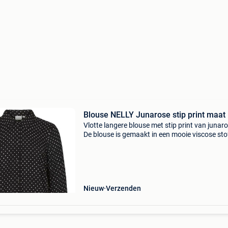
Blouse NELLY Junarose stip print maat
Vlotte langere blouse met stip print van junaro
De blouse is gemaakt in een mooie viscose sto
fijn draagt. Het is een doorknoop model met kl
kraagje. Leuk te combineren bij de leatherloo
Nieuw
Verzenden