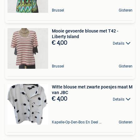
Brussel
Gisteren
Mooie gevoerde blouse met T42 -
Liberty Island
€ 4,00
Details
Brussel
Gisteren
Witte blouse met zwarte poesjes maat M
van JBC
€ 4,00
Details
Kapelle-Op-Den-Bos En Deel Van Zemst
Gisteren