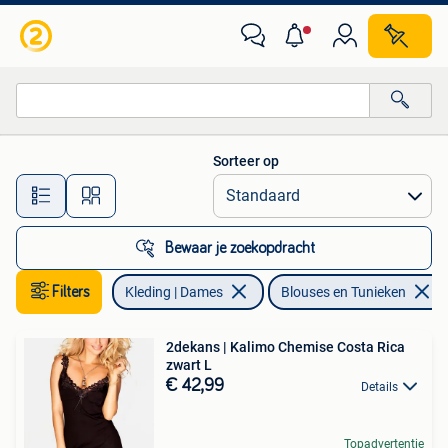
Blouses en Tunieken
Sorteer op
Alle afstanden…
Bewaar je zoekopdracht
Filters
Kleding | Dames
Blouses en Tunieken
2dekans | Kalimo Chemise Costa Rica
zwart L
€ 42,99
Details
Topadvertentie