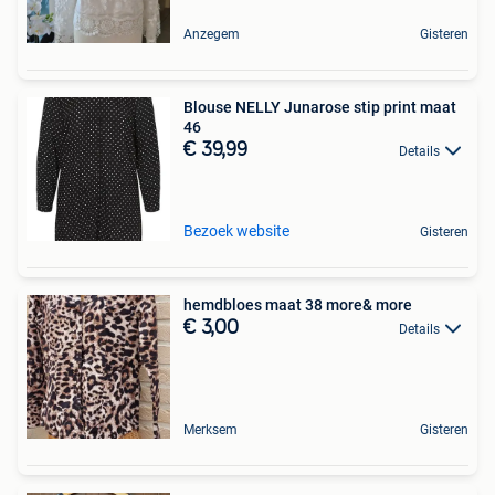
Anzegem
Gisteren
Blouse NELLY Junarose stip print maat
46
€ 39,99
Details
Bezoek website
Gisteren
hemdbloes maat 38 more& more
€ 3,00
Details
Merksem
Gisteren