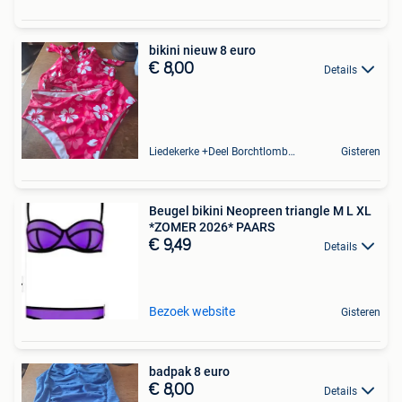
bikini nieuw 8 euro
€ 8,00
Details
Liedekerke +Deel Borchtlombeek
Gisteren
Beugel bikini Neopreen triangle M L XL
*ZOMER 2026* PAARS
€ 9,49
Details
Bezoek website
Gisteren
badpak 8 euro
€ 8,00
Details