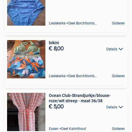
Liedekerke +Deel Borchtlombeek
Gisteren
bikini
€ 8,00
Details
Liedekerke +Deel Borchtlombeek
Gisteren
Ocean Club-Strandjurkje/blouse-
roze/wit streep - maat 36/38
€ 5,00
Details
Essen +Deel Kalmthout
Gisteren