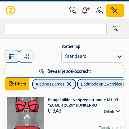
Badmode en Zwemkleding
Sorteer op
Alle afstanden…
Bewaar je zoekopdracht
Filters
Kleding | Dames
Badmode en Zwemkleding
Beugel bikini Neopreen triangle M L XL
*ZOMER 2026* DONKERRO
€ 9,49
Details
Topadvertentie