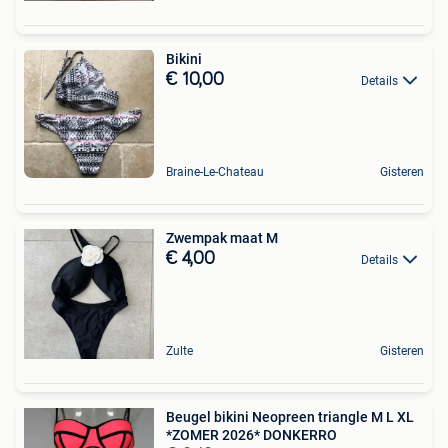
Bikini
€ 10,00
Details
Braine-Le-Chateau
Gisteren
Zwempak maat M
€ 4,00
Details
Zulte
Gisteren
Beugel bikini Neopreen triangle M L XL
*ZOMER 2026* DONKERRO