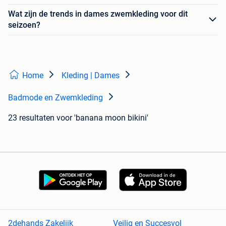
Wat zijn de trends in dames zwemkleding voor dit
seizoen?
Home
Kleding | Dames
Badmode en Zwemkleding
23 resultaten
voor 'banana moon bikini'
2dehands Zakelijk
Veilig en Succesvol