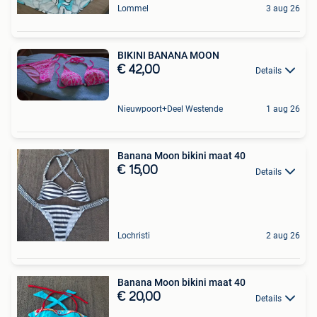
Lommel
3 aug 26
BIKINI BANANA MOON
€ 42,00
Details
Nieuwpoort+Deel Westende
1 aug 26
Banana Moon bikini maat 40
€ 15,00
Details
Lochristi
2 aug 26
Banana Moon bikini maat 40
€ 20,00
Details