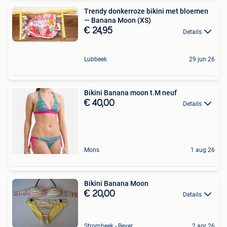
Trendy donkerroze bikini met bloemen
— Banana Moon (XS)
€ 24,95
Details
Lubbeek
29 jun 26
Bikini Banana moon t.M neuf
€ 40,00
Details
Mons
1 aug 26
Bikini Banana Moon
€ 20,00
Details
Strombeek - Bever
2 apr 26