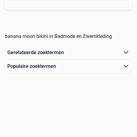
banana moon bikini in Badmode en Zwemkleding
Gerelateerde zoektermen
Populaire zoektermen