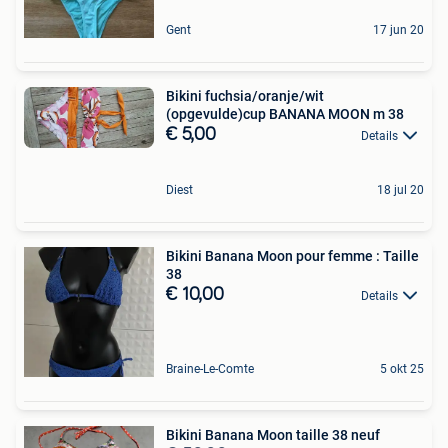
Gent
17 jun 20
Bikini fuchsia/oranje/wit
(opgevulde)cup BANANA MOON m 38
€ 5,00
Details
Diest
18 jul 20
Bikini Banana Moon pour femme : Taille
38
€ 10,00
Details
Braine-Le-Comte
5 okt 25
Bikini Banana Moon taille 38 neuf