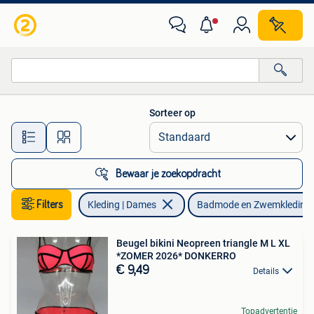
Badmode en Zwemkleding
Sorteer op
Alle afstanden…
Bewaar je zoekopdracht
Filters
Kleding | Dames
Badmode en Zwemkleding
Beugel bikini Neopreen triangle M L XL
*ZOMER 2026* DONKERRO
€ 9,49
Details
Topadvertentie