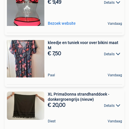
€ 9,49
Details
Bezoek website
Vandaag
kleedje en tuniek voor over bikini maat
M
€ 7,50
Details
Paal
Vandaag
XL PrimaDonna strandhanddoek -
donkergroengrijs (nieuw)
€ 20,00
Details
Diest
Vandaag