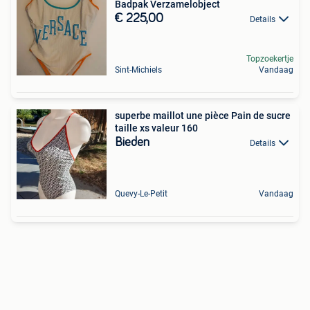
Badpak Verzamelobject
€ 225,00
Details
Topzoekertje
Sint-Michiels
Vandaag
superbe maillot une pièce Pain de sucre
taille xs valeur 160
Bieden
Details
Quevy-Le-Petit
Vandaag