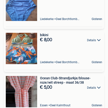
Liedekerke +Deel Borchtlombeek
Gisteren
bikini
€ 8,00
Details
Liedekerke +Deel Borchtlombeek
Gisteren
Ocean Club-Strandjurkje/blouse-
roze/wit streep - maat 36/38
€ 5,00
Details
Essen +Deel Kalmthout
Gisteren