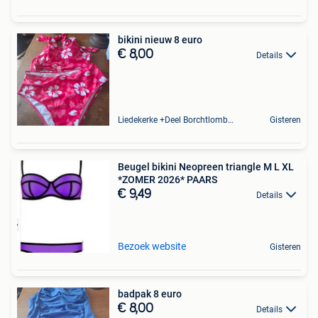
bikini nieuw 8 euro
€ 8,00
Details
Liedekerke +Deel Borchtlombeek
Gisteren
Beugel bikini Neopreen triangle M L XL
*ZOMER 2026* PAARS
€ 9,49
Details
Bezoek website
Gisteren
badpak 8 euro
€ 8,00
Details