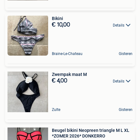
Bikini
€ 10,00
Details
Braine-Le-Chateau
Gisteren
Zwempak maat M
€ 4,00
Details
Zulte
Gisteren
Beugel bikini Neopreen triangle M L XL
*ZOMER 2026* DONKERRO