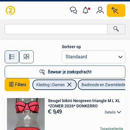
Badmode en Zwemkleding
Sorteer op
Alle afstanden…
Bewaar je zoekopdracht
Filters
Kleding | Dames
Badmode en Zwemkleding
Beugel bikini Neopreen triangle M L XL
*ZOMER 2026* DONKERRO
€ 9,49
Details
Topadvertentie