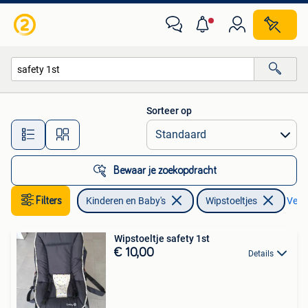
Wipstoeltjes
Sorteer op
Alle afstanden…
Bewaar je zoekopdracht
Filters
Kinderen en Baby's
Wipstoeltjes
Verwi
Wipstoeltje safety 1st
€ 10,00
Details