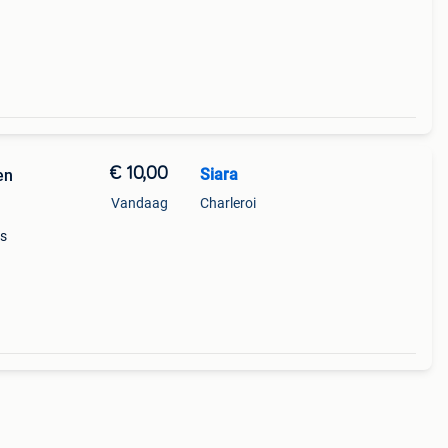
€ 10,00
Siara
en
Vandaag
Charleroi
;s