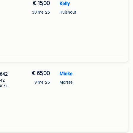
€ 15,00
Kelly
30 mei 26
Hulshout
€ 65,00
Mieke
5642
642
9 mei 26
Mortsel
r kijk