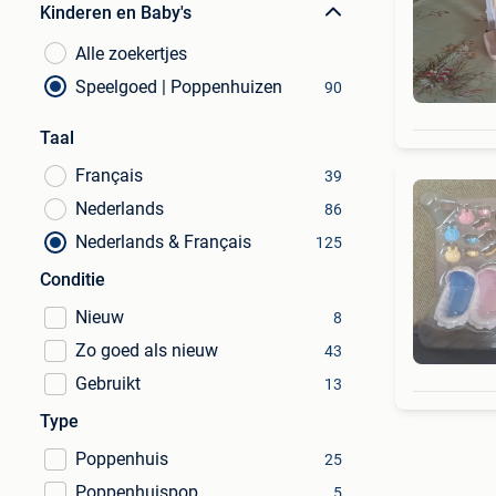
Kinderen en Baby's
Alle zoekertjes
Speelgoed | Poppenhuizen
90
Taal
Français
39
Nederlands
86
Nederlands & Français
125
Conditie
Nieuw
8
Zo goed als nieuw
43
Gebruikt
13
Type
Poppenhuis
25
Poppenhuispop
5