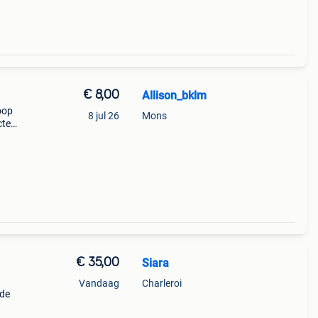
€ 8,00
Allison_bklm
oop
8 jul 26
Mons
cte
€ 35,00
Siara
Vandaag
Charleroi
 de