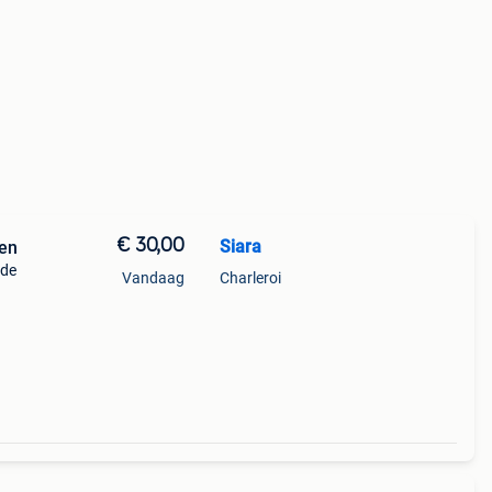
€ 30,00
Siara
ren
nde
Vandaag
Charleroi