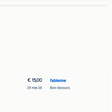
€ 15,00
fabienne
29 mei 26
Bon-Secours