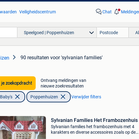
waarden
Veiligheidscentrum
Chat
Meldinge
Speelgoed | Poppenhuizen
A
90 resultaten
voor 'sylvanian families'
izen
Ontvang meldingen van
 je zoekopdracht
nieuwe zoekresultaten
 Baby's
Poppenhuizen
Verwijder filters
Sylvanian Families Het Frambozenhuis
Sylvanian families het frambozenhuis met 4
karakters en diverse accessoires zoals op de
foto&#39;s