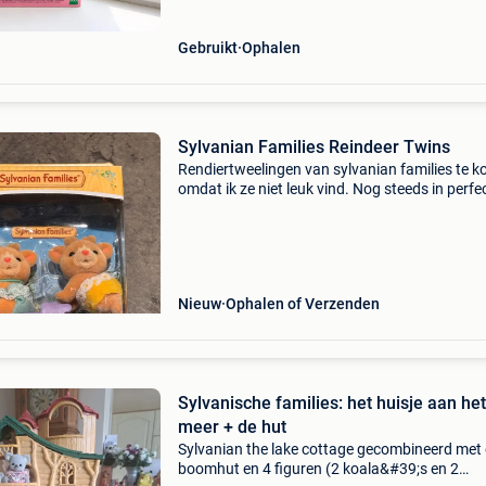
Gebruikt
Ophalen
Sylvanian Families Reindeer Twins
Rendiertweelingen van sylvanian families te k
omdat ik ze niet leuk vind. Nog steeds in perfe
staat, zijn niet geopend of tentoongesteld.
Nieuw
Ophalen of Verzenden
Sylvanische families: het huisje aan het
meer + de hut
Sylvanian the lake cottage gecombineerd met
boomhut en 4 figuren (2 koala&#39;s en 2