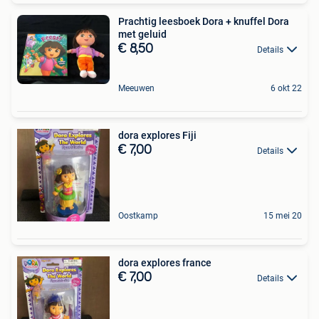
Prachtig leesboek Dora + knuffel Dora
met geluid
€ 8,50
Details
Meeuwen
6 okt 22
dora explores Fiji
€ 7,00
Details
Oostkamp
15 mei 20
dora explores france
€ 7,00
Details