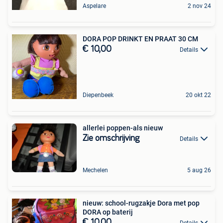
Aspelare
2 nov 24
DORA POP DRINKT EN PRAAT 30 CM
€ 10,00
Details
Diepenbeek
20 okt 22
allerlei poppen-als nieuw
Zie omschrijving
Details
Mechelen
5 aug 26
nieuw: school-rugzakje Dora met pop
DORA op baterij
€ 10,00
Details