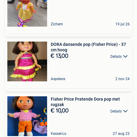
Zichem
19 jul 26
DORA dansende pop (Fisher Price) - 37
cm hoog
€ 13,00
Details
Aspelare
2 nov 24
Fisher Price Pratende Dora pop met
rugzak
€ 10,00
Details
Kessel-Lo
27 aug 23