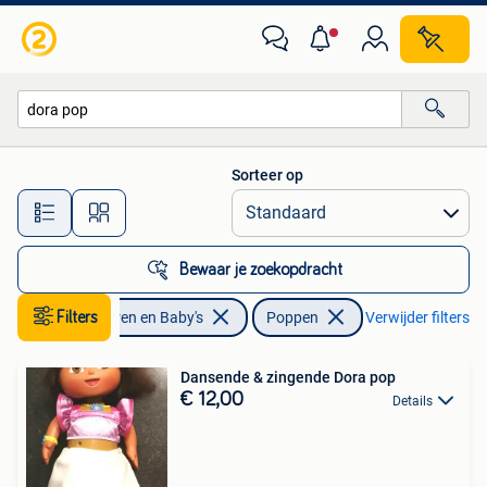
Speelgoed | Poppen
Sorteer op
Alle afstanden…
Bewaar je zoekopdracht
Filters
Kinderen en Baby's
Poppen
Verwijder filters
Dansende & zingende Dora pop
€ 12,00
Details