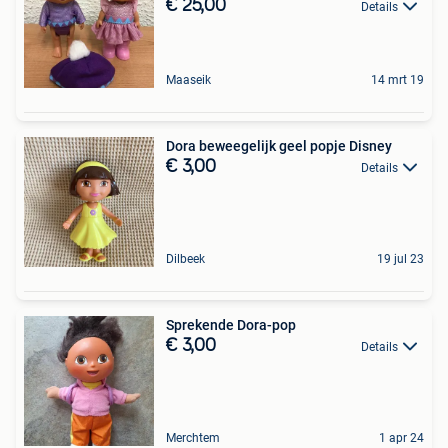
€ 25,00
Details
Maaseik
14 mrt 19
Dora beweegelijk geel popje Disney
€ 3,00
Details
Dilbeek
19 jul 23
Sprekende Dora-pop
€ 3,00
Details
Merchtem
1 apr 24