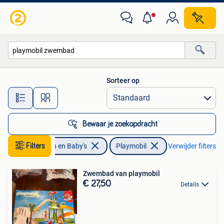
Speelgoed | Playmobil
Sorteer op
Alle afstanden…
Bewaar je zoekopdracht
Filters
Kinderen en Baby's
Playmobil
Verwijder filters
Zwembad van playmobil
€ 27,50
Details