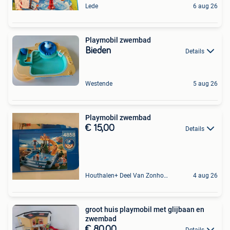
Lede
6 aug 26
Playmobil zwembad
Bieden
Details
Westende
5 aug 26
Playmobil zwembad
€ 15,00
Details
Houthalen+ Deel Van Zonhoven En Zolder
4 aug 26
groot huis playmobil met glijbaan en
zwembad
€ 80,00
Details