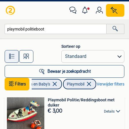
Speelgoed | Playmobil
Sorteer op
Alle afstanden…
Bewaar je zoekopdracht
Filters
Kinderen en Baby's
Playmobil
Verwijder filters
Playmobil Politie/Reddingsboot met
duiker
€ 3,00
Details