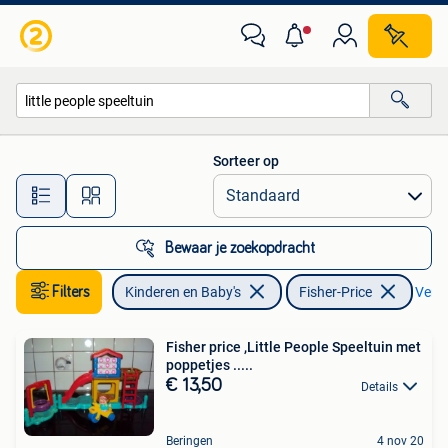
Speelgoed | Fisher-Price
Sorteer op
Alle afstanden…
Bewaar je zoekopdracht
Filters
Kinderen en Baby's
Fisher-Price
Verwi
Fisher price ,Little People Speeltuin met
poppetjes .....
€ 13,50
Details
Beringen
4 nov 20