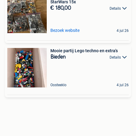
StarWars 15x
€ 180,00
Details
Bezoek website
4 jul 26
Mooie partij Lego techno en extra's
Bieden
Details
Oosteeklo
4 jul 26