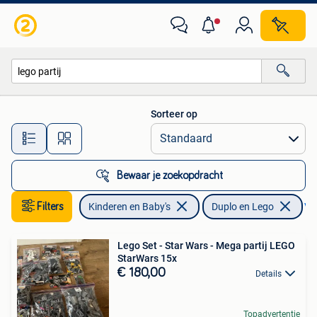
Speelgoed | Duplo en Lego
Sorteer op
Alle afstanden…
Bewaar je zoekopdracht
Filters
Kinderen en Baby's
Duplo en Lego
Ver
Lego Set - Star Wars - Mega partij LEGO
StarWars 15x
€ 180,00
Details
Topadvertentie