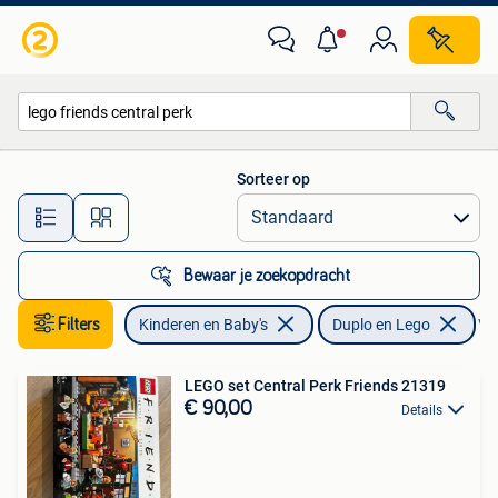
Speelgoed | Duplo en Lego
Sorteer op
Alle afstanden…
Bewaar je zoekopdracht
Filters
Kinderen en Baby's
Duplo en Lego
Ver
LEGO set Central Perk Friends 21319
€ 90,00
Details