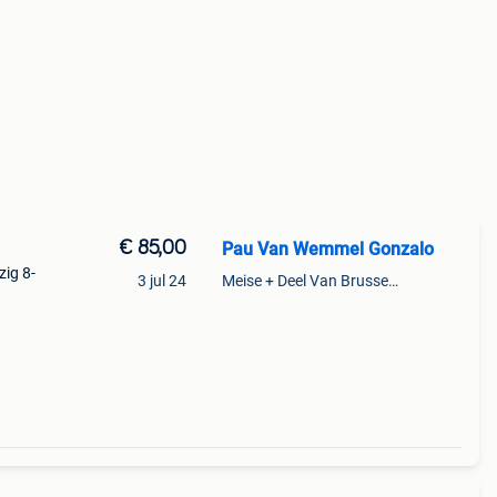
€ 85,00
Pau Van Wemmel Gonzalo
zig 8-
3 jul 24
Meise + Deel Van Brussegem