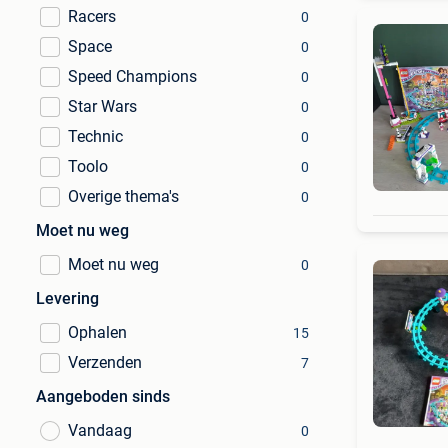
Racers
0
Space
0
Speed Champions
0
Star Wars
0
Technic
0
Toolo
0
Overige thema's
0
Moet nu weg
Moet nu weg
0
Levering
Ophalen
15
Verzenden
7
Aangeboden sinds
Vandaag
0