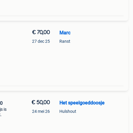
€ 70,00
Marc
27 dec 25
Ranst
€ 50,00
Het speelgoeddoosje
30
s is
24 mei 26
Hulshout
.