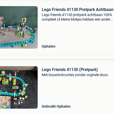
Lego Friends 41130 Pretpark Achtbaan
Lego friends 41130 pretpark achtbaan 100%
compleet (4 kleine blokjes hebben een ander
kleurtje maar valt niet op) met handleiding af
te boom en cash betalen aub geen verzending
Ophalen
Lego Friends 41130 (Pretpark)
Met bouwinstructies zonder orginele doos.
Gebruikt
Ophalen