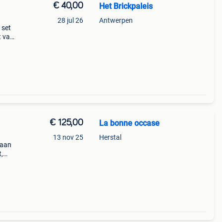
€ 40,00
Het Brickpaleis
28 jul 26
Antwerpen
 set
t van
ezig z
€ 125,00
La bonne occase
13 nov 25
Herstal
baan
,
 de
ies!