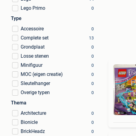
Lego Primo
0
Type
Accessoire
0
Complete set
13
Grondplaat
0
Losse stenen
0
Minifiguur
0
MOC (eigen creatie)
0
Sleutelhanger
0
Overige typen
0
Thema
Architecture
0
Bionicle
0
BrickHeadz
0