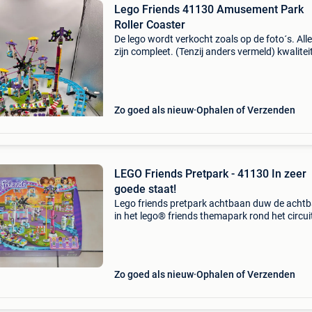
Lego Friends 41130 Amusement Park
Roller Coaster
De lego wordt verkocht zoals op de foto´s. Alle
zijn compleet. (Tenzij anders vermeld) kwalitei
de stickers is te zien op de foto&#39;s.
Bouwinstructies staan op de foto als ze aanw
Zo goed als nieuw
Ophalen of Verzenden
LEGO Friends Pretpark - 41130 In zeer
goede staat!
Lego friends pretpark achtbaan duw de acht
in het lego® friends themapark rond het circuit
plaats een minipoppetje in de voorste auto om
lichtsteen aan te zetten en activeer coole funct
Dr
Zo goed als nieuw
Ophalen of Verzenden