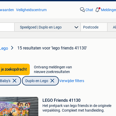
waarden
Veiligheidscentrum
Chat
Meldinge
Speelgoed | Duplo en Lego
A
15 resultaten
voor 'lego friends 41130'
 Lego
Ontvang meldingen van
 je zoekopdracht
nieuwe zoekresultaten
 Baby's
Duplo en Lego
Verwijder filters
LEGO Friends 41130
Het pretpark van lego friends in de originele
verpakking. Compleet met handleiding.