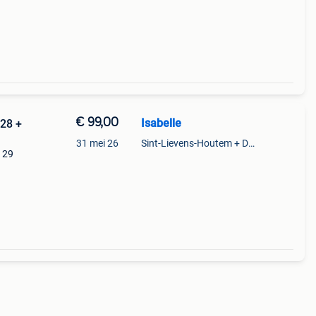
€ 99,00
Isabelle
128 +
31 mei 26
Sint-Lievens-Houtem + Deel Oombergen
129
ls