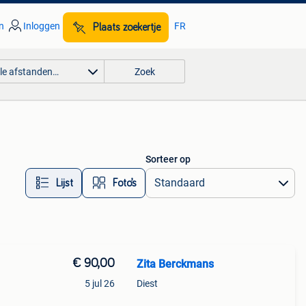
n
Inloggen
FR
Plaats zoekertje
lle afstanden…
Zoek
Sorteer op
Lijst
Foto’s
€ 90,00
Zita Berckmans
5 jul 26
Diest