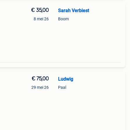
€ 35,00
Sarah Verbiest
8 mei 26
Boom
halen
€ 75,00
Ludwig
29 mei 26
Paal