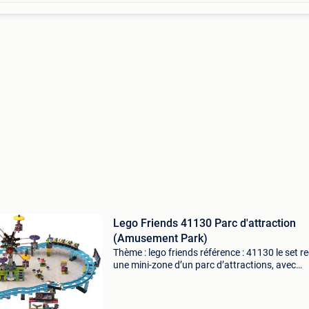
Lego Friends 41130 Parc d'attraction
(Amusement Park)
Thème : lego friends référence : 41130 le set r
une mini-zone d’un parc d’attractions, avec
plusieurs manèges et des éléments de décor t
complets : montagnes russes : une voie de rail
(longue