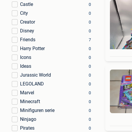
Castle
0
City
0
Creator
0
Disney
0
Friends
7
Harry Potter
0
Icons
0
Ideas
0
Jurassic World
0
LEGOLAND
0
Marvel
0
Minecraft
0
Minifiguren serie
0
Ninjago
0
Pirates
0