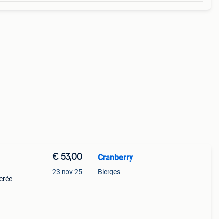
€ 53,00
Cranberry
23 nov 25
Bierges
ecrée
rès
s