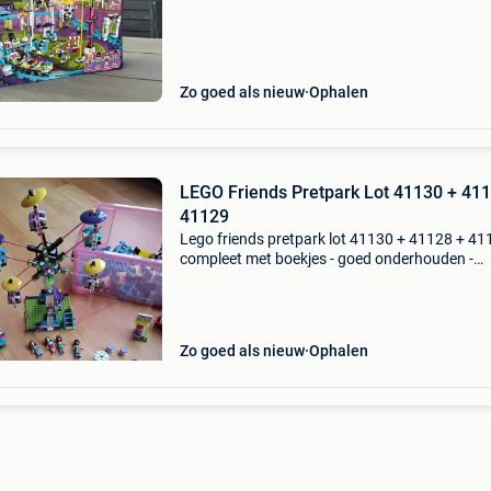
Zo goed als nieuw
Ophalen
LEGO Friends Pretpark Lot 41130 + 41
41129
Lego friends pretpark lot 41130 + 41128 + 41
compleet met boekjes - goed onderhouden -
compleet en alle accessoires - rookvrij ideaal a
cadeautje of voor lego ftiends verzamelaars.
Zo goed als nieuw
Ophalen