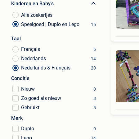
Kinderen en Baby's
Alle zoekertjes
Speelgoed | Duplo en Lego
15
Taal
Français
6
Nederlands
14
Nederlands & Français
20
Conditie
Nieuw
0
Zo goed als nieuw
8
Gebruikt
5
Merk
Duplo
0
Lego
14