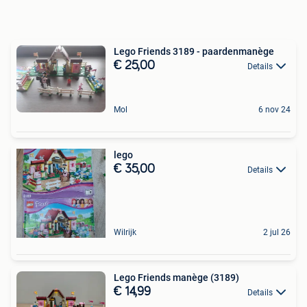
Lego Friends 3189 - paardenmanège
€ 25,00
Details
Mol
6 nov 24
lego
€ 35,00
Details
Wilrijk
2 jul 26
Lego Friends manège (3189)
€ 14,99
Details