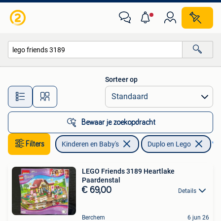
Speelgoed | Duplo en Lego
Sorteer op
Alle afstanden…
Bewaar je zoekopdracht
Filters
Kinderen en Baby's
Duplo en Lego
Ver
LEGO Friends 3189 Heartlake
Paardenstal
€ 69,00
Details
Berchem
6 jun 26