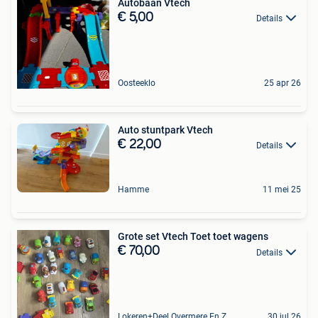
Autobaan Vtech
€ 5,00
Details
Oosteeklo
25 apr 26
Auto stuntpark Vtech
€ 22,00
Details
Hamme
11 mei 25
Grote set Vtech Toet toet wagens
€ 70,00
Details
Lokeren+Deel Overmere En Zele
30 jul 26