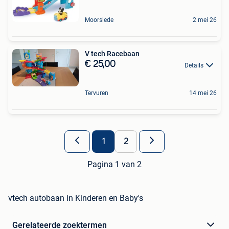
Moorslede
2 mei 26
V tech Racebaan
€ 25,00
Details
Tervuren
14 mei 26
1
2
Pagina 1 van 2
vtech autobaan in Kinderen en Baby's
Gerelateerde zoektermen