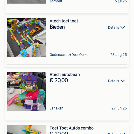
Torhout
5 jul 26
Vtech toet toet
Bieden
Details
Oudenaarde+Deel Ooike
23 aug 25
Vtech autobaan
€ 20,00
Details
Lanaken
27 jun 26
Toet Toet Auto's combo