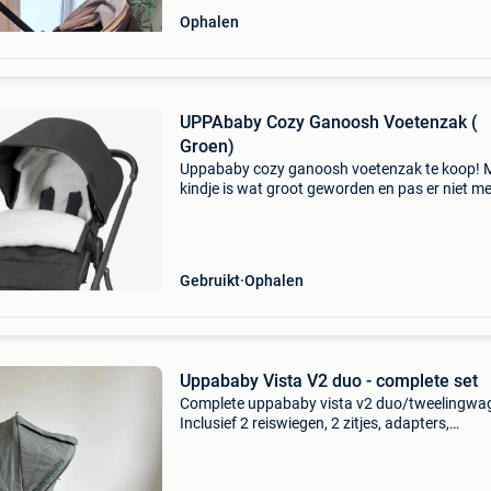
Ophalen
UPPAbaby Cozy Ganoosh Voetenzak (
Groen)
Uppababy cozy ganoosh voetenzak te koop! M
kindje is wat groot geworden en pas er niet me
Gebruikt
Ophalen
Uppababy Vista V2 duo - complete set
Complete uppababy vista v2 duo/tweelingwa
Inclusief 2 reiswiegen, 2 zitjes, adapters,
regenhoezen, muggennetten, meerijdplankje e
opbergtas. Technisch perfect, normale
gebruikssporen. Te koop aan