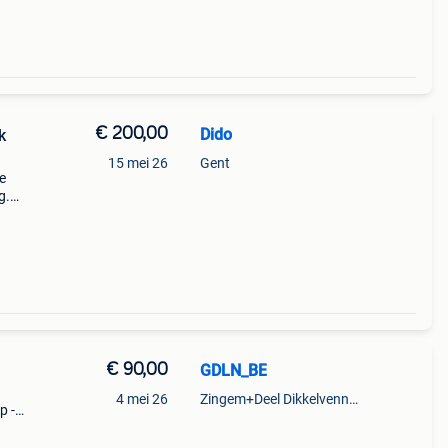
€ 200,00
Dido
k
15 mei 26
Gent
e
g.
ista
€ 90,00
GDLN_BE
4 mei 26
Zingem+Deel Dikkelvenne En Nederzwalm-Hermelgem
p -
-