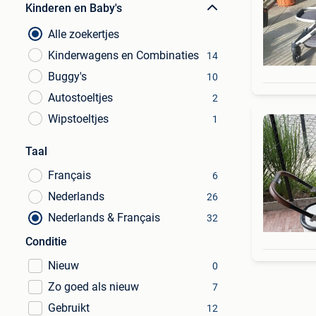
Kinderen en Baby's
Alle zoekertjes
Kinderwagens en Combinaties
14
Buggy's
10
Autostoeltjes
2
Wipstoeltjes
1
Taal
Français
6
Nederlands
26
Nederlands & Français
32
Conditie
Nieuw
0
Zo goed als nieuw
7
Gebruikt
12