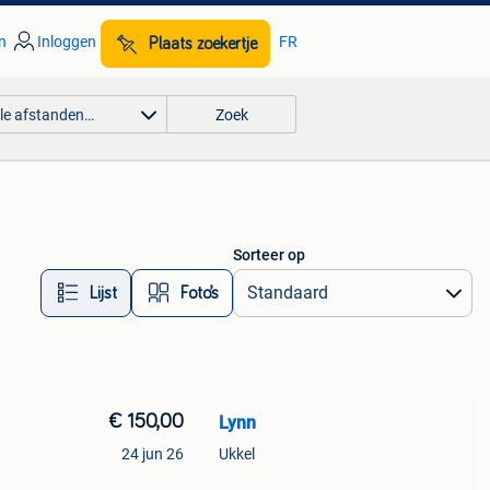
n
Inloggen
FR
Plaats zoekertje
lle afstanden…
Zoek
Sorteer op
Lijst
Foto’s
€ 150,00
Lynn
24 jun 26
Ukkel