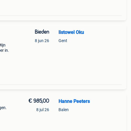
Bieden
listowel Oku
8 jun 26
Gent
ijn
er in.
€ 985,00
Hanne Peeters
gen.
8 jul 26
Balen
n