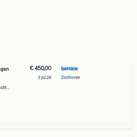
€ 450,00
bernice
agen
3 jul 26
Zonhoven
acht
+
voor