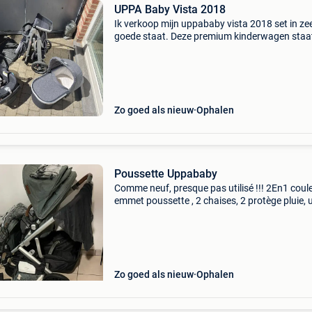
UPPA Baby Vista 2018
Ik verkoop mijn uppababy vista 2018 set in ze
goede staat. Deze premium kinderwagen staa
bekend om zijn hoog comfort, soepele rijervar
het praktische modulaire systeem dat meegro
met je ki
Zo goed als nieuw
Ophalen
Poussette Uppababy
Comme neuf, presque pas utilisé !!! 2En1 coul
emmet poussette , 2 chaises, 2 protège pluie, 
moustiquaire, 2 adaptateur(haut/bas), une h
hiver, housse pour pousette/chaisses, landeau
prot
Zo goed als nieuw
Ophalen