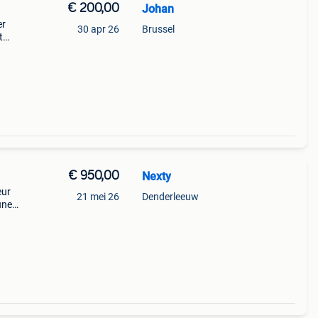
€ 200,00
Johan
er
30 apr 26
Brussel
t
ing en
eit
€ 950,00
Nexty
eur
21 mei 26
Denderleeuw
une
ousse
 :