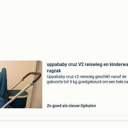
uppababy cruz V2 reiswieg en kinderw
rugzak
Uppababy cruz v2 reiswieg geschikt vanaf de
geboorte tot 9 kg.goedgekeurd om een hele n
in te slapenuitschuifbaar, neerklapbaar spf 50
zonneschermde kap kan opengeritst worden 
extra luchtstr
Zo goed als nieuw
Ophalen