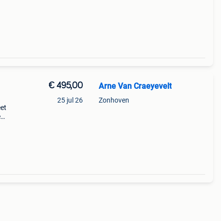
€ 495,00
Arne Van Craeyevelt
25 jul 26
Zonhoven
et
e
r 2
eer