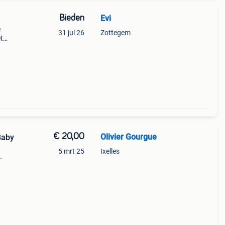
Bieden
Evi
e
31 jul 26
Zottegem
et
e
€ 20,00
Olivier Gourgue
Baby
5 mrt 25
Ixelles
ababy