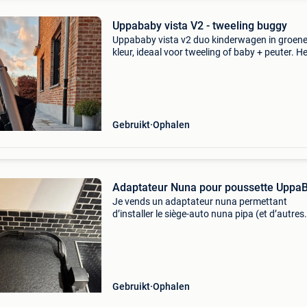
Uppababy vista V2 - tweeling buggy
Uppababy vista v2 duo kinderwagen in groen
kleur, ideaal voor tweeling of baby + peuter. H
gaat om een zeer compleet pakket, alles wat j
nodig hebt zit erbij. De buggy heeft normale
gebruikssporen
Gebruikt
Ophalen
Adaptateur Nuna pour poussette Uppa
Je vends un adaptateur nuna permettant
d’installer le siège-auto nuna pipa (et d’autres
modèles compatibles) sur une poussette upp
vista (et probablement d’autres modèles de la
marque uppababy, c
Gebruikt
Ophalen