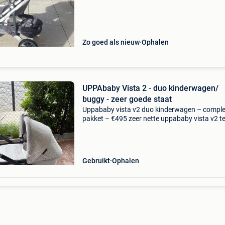
Zo goed als nieuw
Ophalen
UPPAbaby Vista 2 - duo kinderwagen/
buggy - zeer goede staat
Uppababy vista v2 duo kinderwagen – comple
pakket – €495 zeer nette uppababy vista v2 t
koop (3 jaar oud). Gebruikt (niet intensief) voo
kindjes, maar steeds met veel zorg en nog in z
go
Gebruikt
Ophalen