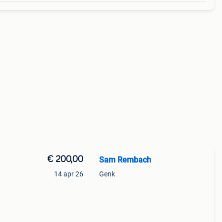
€ 200,00
Sam Rembach
14 apr 26
Genk