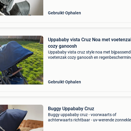
Gebruikt
Ophalen
Uppababy vista Cruz Noa met voetenza
cozy ganoosh
Uppababy vista cruz style noa met bijpassend
voetenzak cozy ganoosh en regenbeschermin
Buggy in heel goede staat, altijd tevreden van
geweest. Nu zelf omwille van twee kindjes de v
v2 gekocht,
Gebruikt
Ophalen
Buggy Uppababy Cruz
Buggy uppababy cruz - voorwaarts of
achterwaarts richtbaar - uv-werende zonnekle
grote opbergmand - opvouwbaar - inclusief
muggennet, regenhoes en adapters voor wieg 