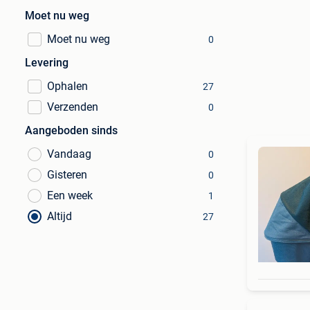
Moet nu weg
Moet nu weg
0
Levering
Ophalen
27
Verzenden
0
Aangeboden sinds
Vandaag
0
Gisteren
0
Een week
1
Altijd
27