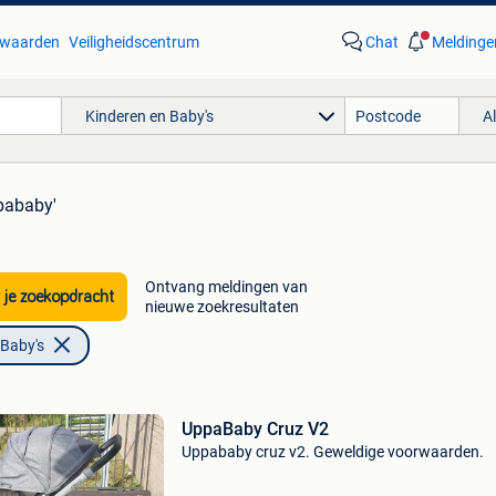
waarden
Veiligheidscentrum
Chat
Meldinge
Kinderen en Baby's
A
pababy'
Ontvang meldingen van
 je zoekopdracht
nieuwe zoekresultaten
 Baby's
UppaBaby Cruz V2
Uppababy cruz v2. Geweldige voorwaarden.