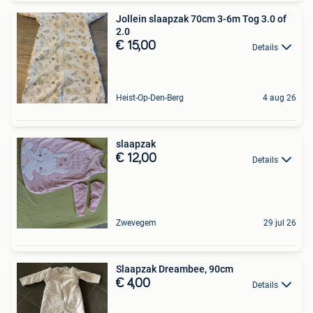
Jollein slaapzak 70cm 3-6m Tog 3.0 of
2.0
€ 15,00
Details
Heist-Op-Den-Berg
4 aug 26
slaapzak
€ 12,00
Details
Zwevegem
29 jul 26
Slaapzak Dreambee, 90cm
€ 4,00
Details