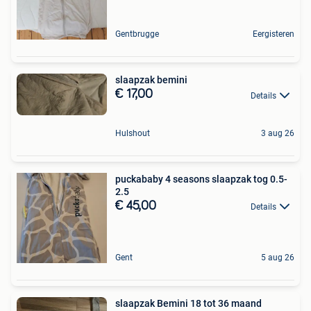
Gentbrugge
Eergisteren
slaapzak bemini
€ 17,00
Details
Hulshout
3 aug 26
puckababy 4 seasons slaapzak tog 0.5-
2.5
€ 45,00
Details
Gent
5 aug 26
slaapzak Bemini 18 tot 36 maand