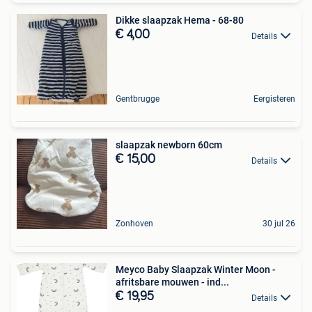
Dikke slaapzak Hema - 68-80
€ 4,00
Details
Gentbrugge
Eergisteren
slaapzak newborn 60cm
€ 15,00
Details
Zonhoven
30 jul 26
Meyco Baby Slaapzak Winter Moon -
afritsbare mouwen - ind...
€ 19,95
Details