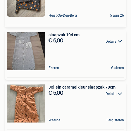
Heist-Op-Den-Berg
5 aug 26
slaapzak 104 cm
€ 6,00
Details
Ekeren
Gisteren
Jollein caramelkleur slaapzak 70cm
€ 5,00
Details
Weerde
Eergisteren