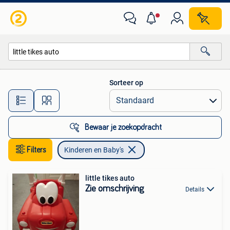
Kinderen en Baby's
Sorteer op
Alle afstanden…
Bewaar je zoekopdracht
Filters
Kinderen en Baby's
little tikes auto
Zie omschrijving
Details