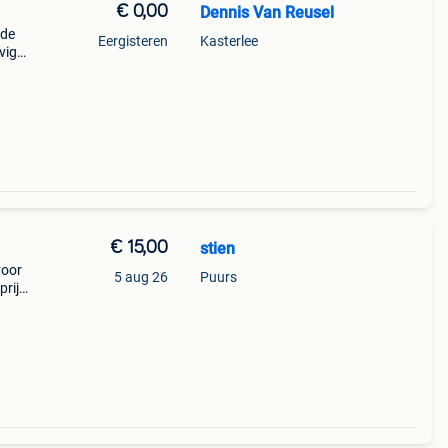
€ 0,00
Dennis Van Reusel
 de
Eergisteren
Kasterlee
vig
€ 15,00
stien
voor
5 aug 26
Puurs
prijs.