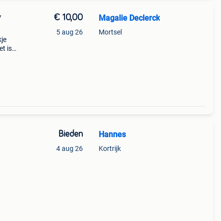
€ 10,00
Magalie Declerck
/
5 aug 26
Mortsel
kje
et is
en
e
Bieden
Hannes
4 aug 26
Kortrijk
m.
gstuk