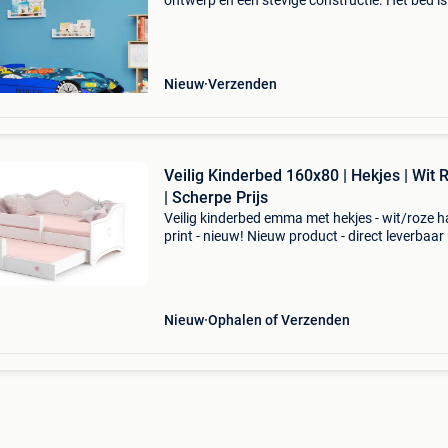
ontwerp en een stevige constructie. Het bed is
echte blikvanger in de slaapkamer van je kind.
is comfortabel, functioneel en esthetisch, en i
Nieuw
Verzenden
Veilig Kinderbed 160x80 | Hekjes | Wit 
| Scherpe Prijs
Veilig kinderbed emma met hekjes - wit/roze h
print - nieuw! Nieuw product - direct leverbaar 
voorraad. - Veilig kinderbed met hart-print &
beschermhekje (80cm) - afmetingen: 164x85
(g
Nieuw
Ophalen of Verzenden