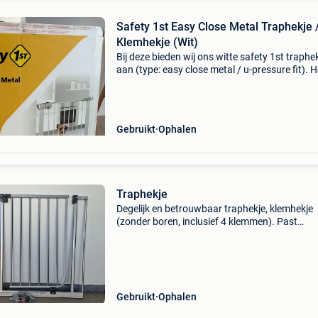
Safety 1st Easy Close Metal Traphekje 
Klemhekje (Wit)
Bij deze bieden wij ons witte safety 1st traphe
aan (type: easy close metal / u-pressure fit). H
een ideaal hekje dat je stevig kunt vastklemm
tussen de deuropening of de trap zonder dat j
Gebruikt
Ophalen
Traphekje
Degelijk en betrouwbaar traphekje, klemhekje
(zonder boren, inclusief 4 klemmen). Past
standaard in een deuropening van 73 tot 82 c
Met verlengstuk: met het bijbehorende verlen
van 10 cm is het
Gebruikt
Ophalen