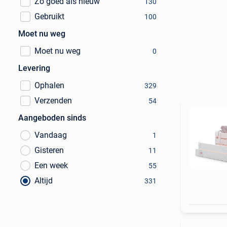
Zo goed als nieuw
130
Gebruikt
100
Moet nu weg
Moet nu weg
0
Levering
Ophalen
329
Verzenden
54
Aangeboden sinds
Vandaag
1
Gisteren
11
Een week
55
Altijd
331