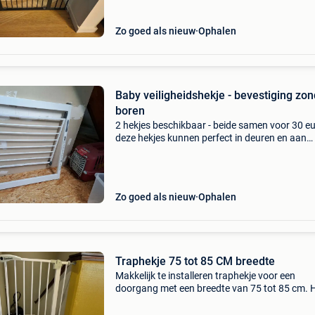
Geïnstalleerd worden.
Zo goed als nieuw
Ophalen
Baby veiligheidshekje - bevestiging zo
boren
2 hekjes beschikbaar - beide samen voor 30 e
deze hekjes kunnen perfect in deuren en aan
trappen bevestigd worden zonder boren. Ze
worden bevestigd met 4 bouten die aangedra
kunnen worden en die
Zo goed als nieuw
Ophalen
Traphekje 75 tot 85 CM breedte
Makkelijk te installeren traphekje voor een
doorgang met een breedte van 75 tot 85 cm. 
hekje is stevig, is altijd blijven zitten en is makke
af te stellen.