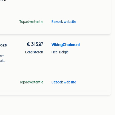
 een
 Het
s on
Topadvertentie
Bezoek website
€ 315,97
VikingChoice.nl
Roze
Eergisteren
Heel België
art
uit
x70cm
Topadvertentie
Bezoek website