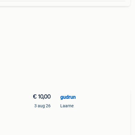
€ 10,00
gudrun
3 aug 26
Laarne