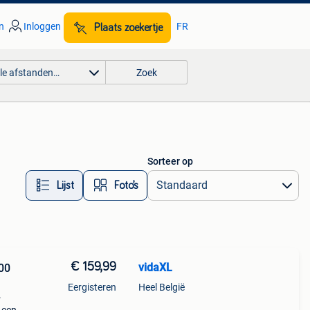
n
Inloggen
FR
Plaats zoekertje
lle afstanden…
Zoek
Sorteer op
Lijst
Foto’s
€ 159,99
vidaXL
00
Eergisteren
Heel België
-