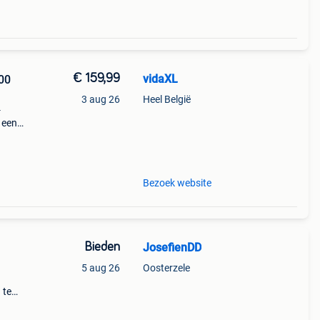
€ 159,99
vidaXL
00
3 aug 26
Heel België
-
 een
 Het
s on
Bezoek website
Bieden
JosefienDD
5 aug 26
Oosterzele
 te
 kan