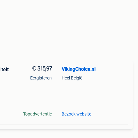
€ 315,97
VikingChoice.nl
teit
Eergisteren
Heel België
 x 70
Topadvertentie
Bezoek website