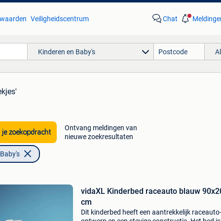
waarden
Veiligheidscentrum
Chat
Meldinge
Kinderen en Baby's
A
ekjes'
Ontvang meldingen van
 je zoekopdracht
nieuwe zoekresultaten
 Baby's
vidaXL Kinderbed raceauto blauw 90x2
cm
Dit kinderbed heeft een aantrekkelijk raceauto