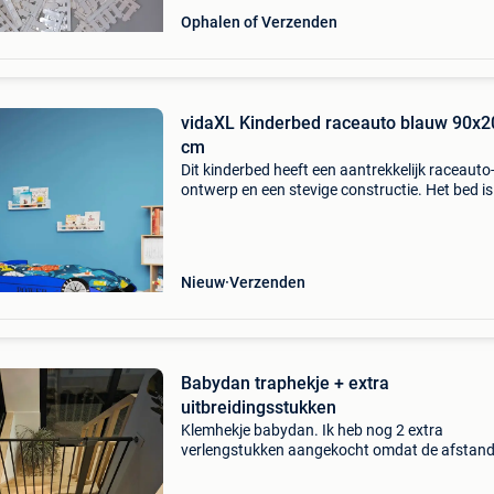
Ophalen of Verzenden
vidaXL Kinderbed raceauto blauw 90x2
cm
Dit kinderbed heeft een aantrekkelijk raceauto
ontwerp en een stevige constructie. Het bed is
echte blikvanger in de slaapkamer van je kind.
is comfortabel, functioneel en esthetisch, en i
Nieuw
Verzenden
Babydan traphekje + extra
uitbreidingsstukken
Klemhekje babydan. Ik heb nog 2 extra
verlengstukken aangekocht omdat de afstand
groot was voor het standaard hekje, het hekje
dus in veel verschillende deuren/gangen/...