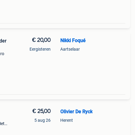
€ 20,00
Nikki Foqué
nder
Eergisteren
Aartselaar
uro
aid
€ 25,00
Olivier De Ryck
5 aug 26
Herent
Het
lijk