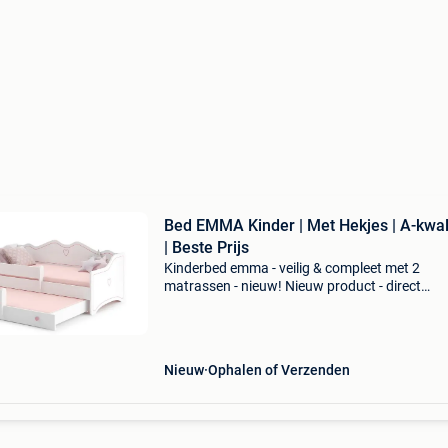
Bed EMMA Kinder | Met Hekjes | A-kwali
| Beste Prijs
Kinderbed emma - veilig & compleet met 2
matrassen - nieuw! Nieuw product - direct
leverbaar uit voorraad. - Afmetingen: 164 x 85
cm (geschikt voor matrassen 160 x 80 cm) -
inclusief 2 matras
Nieuw
Ophalen of Verzenden