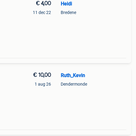
€ 4,00
Heidi
11 dec 22
Bredene
€ 10,00
Ruth_Kevin
1 aug 26
Dendermonde