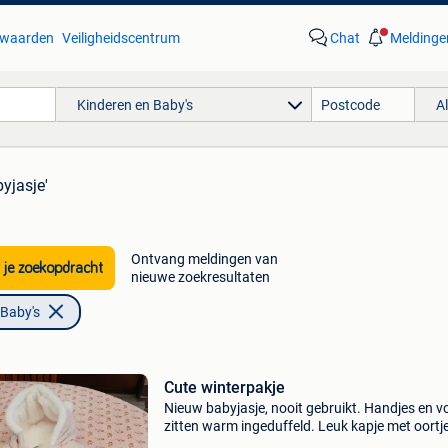
waarden
Veiligheidscentrum
Chat
Meldinge
Kinderen en Baby's
A
byjasje'
Ontvang meldingen van
 je zoekopdracht
nieuwe zoekresultaten
 Baby's
Cute winterpakje
Nieuw babyjasje, nooit gebruikt. Handjes en v
zitten warm ingeduffeld. Leuk kapje met oortj