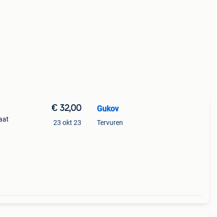
€ 32,00
Gukov
aat
23 okt 23
Tervuren