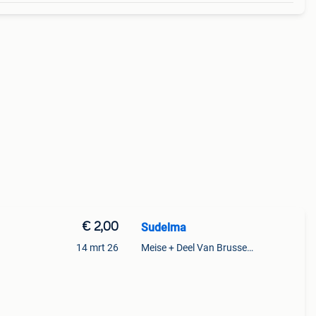
€ 2,00
Sudelma
14 mrt 26
Meise + Deel Van Brussegem