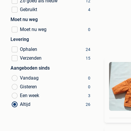
Zo goed als nieuw
12
Gebruikt
4
Moet nu weg
Moet nu weg
0
Levering
Ophalen
24
Verzenden
15
Aangeboden sinds
Vandaag
0
Gisteren
0
Een week
3
Altijd
26