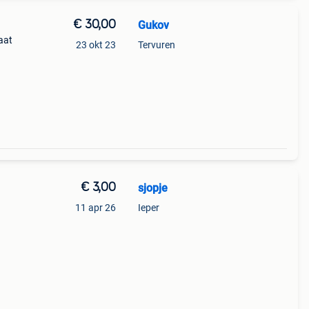
€ 30,00
Gukov
aat
23 okt 23
Tervuren
€ 3,00
sjopje
11 apr 26
Ieper