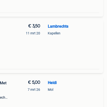
€ 3,50
Lambrechts
11 mrt 20
Kapellen
€ 5,00
Heidi
 Met
7 mrt 26
Mol
 echt
okvrij
 mag)