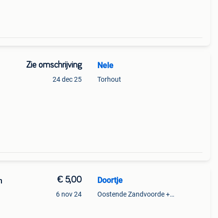
Zie omschrijving
Nele
24 dec 25
Torhout
€ 5,00
Doortje
n
6 nov 24
Oostende Zandvoorde +Oostende