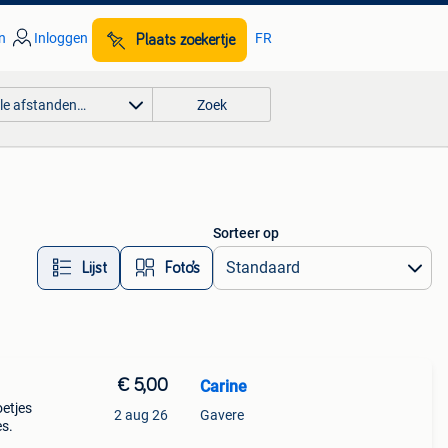
n
Inloggen
FR
Plaats zoekertje
lle afstanden…
Zoek
Sorteer op
Lijst
Foto’s
€ 5,00
Carine
oetjes
2 aug 26
Gavere
es.