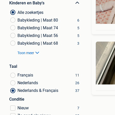
Kinderen en Baby's
Alle zoekertjes
Babykleding | Maat 80
6
Babykleding | Maat 74
5
Babykleding | Maat 56
5
Babykleding | Maat 68
3
Toon meer
Taal
Français
11
Nederlands
26
Nederlands & Français
37
Conditie
Nieuw
7