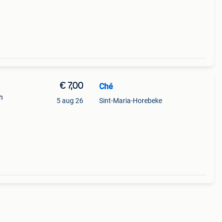
€ 7,00
Ché
n
5 aug 26
Sint-Maria-Horebeke