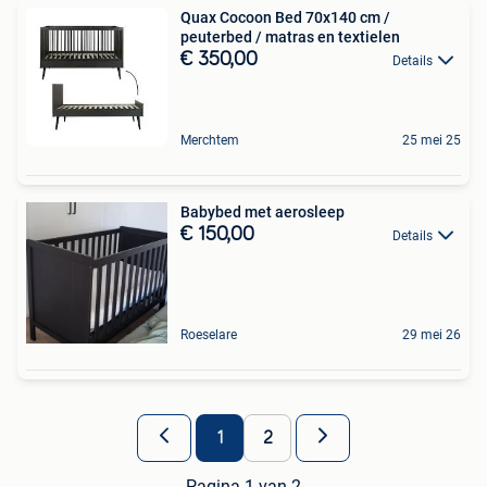
Quax Cocoon Bed 70x140 cm /
peuterbed / matras en textielen
€ 350,00
Details
Merchtem
25 mei 25
Babybed met aerosleep
€ 150,00
Details
Roeselare
29 mei 26
1
2
Pagina 1 van 2