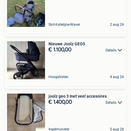
Sint-Katelijne-Waver
2 aug 26
Nieuwe Joolz GEO5
€ 1.100,00
Details
Hoogstraten
4 aug 26
joolz geo 3 met veel accesoires
€ 1.400,00
Details
Ingelmunster
5 aug 26