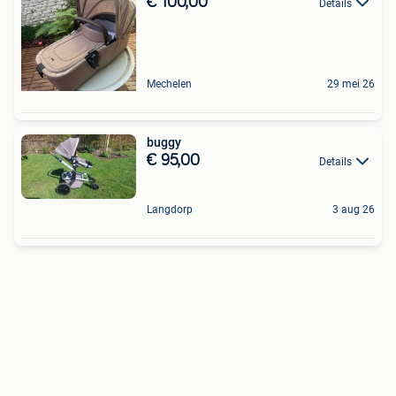
€ 100,00
Details
Mechelen
29 mei 26
buggy
€ 95,00
Details
Langdorp
3 aug 26