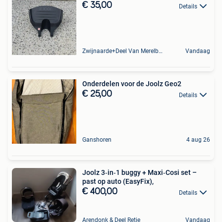
€ 35,00
Details
Zwijnaarde+Deel Van Merelbeke
Vandaag
Onderdelen voor de Joolz Geo2
€ 25,00
Details
Ganshoren
4 aug 26
Joolz 3‑in‑1 buggy + Maxi‑Cosi set –
past op auto (EasyFix),
€ 400,00
Details
Arendonk & Deel Retie
Vandaag