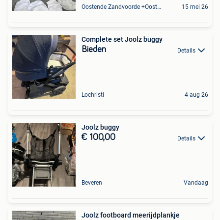
Oostende Zandvoorde +Oostende
15 mei 26
Complete set Joolz buggy
Bieden
Details
Lochristi
4 aug 26
Joolz buggy
€ 100,00
Details
Beveren
Vandaag
Joolz footboard meerijdplankje