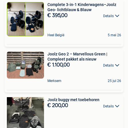
Complete 3-in-1 Kinderwagens–Joolz
Geo- lichtblauw & Blauw
€ 395,00
Details
Heel België
5 mei 26
Joolz Geo 2 – Marvellous Green |
Compleet pakket als nieuw
€ 1.100,00
Details
Merksem
25 jul 26
Joolz buggy met toebehoren
€ 200,00
Details