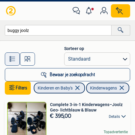
Kinderwagens en Combinaties
Sorteer op
Alle afstanden…
Bewaar je zoekopdracht
Filters
Kinderen en Baby's
Kinderwagens
Ver
Complete 3-in-1 Kinderwagens–Joolz
Geo- lichtblauw & Blauw
€ 395,00
Details
Topadvertentie