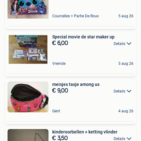
Courcelles + Partie De Roux
5 aug 26
Special movie de star maker up
€ 6,00
Details
Vremde
5 aug 26
meisjes tasje among us
€ 9,00
Details
Gent
4 aug 26
kinderoorbellen + ketting vlinder
€ 3,50
Details