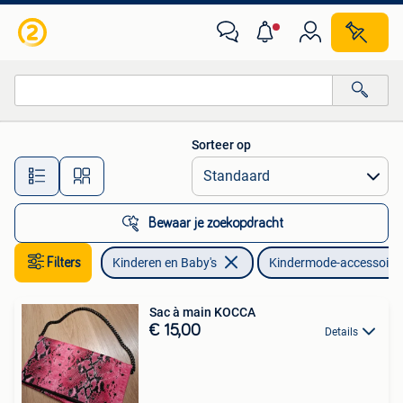
Kindermode-accessoires
Sorteer op
Alle afstanden…
Bewaar je zoekopdracht
Filters
Kinderen en Baby's
Kindermode-accessoire
Sac à main KOCCA
€ 15,00
Details