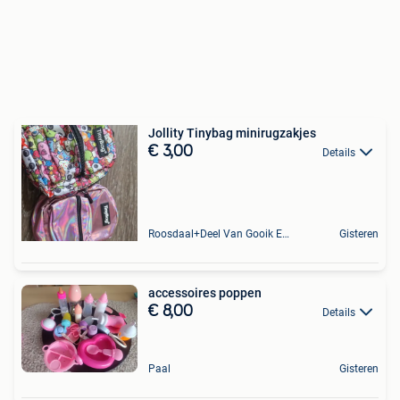
Jollity Tinybag minirugzakjes
€ 3,00
Details
Roosdaal+Deel Van Gooik En Sint-Kwintens-Lennik
Gisteren
accessoires poppen
€ 8,00
Details
Paal
Gisteren