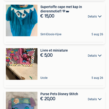
Supertoffe cape met kap in
dierenmotief! 💙🐋
€ 15,00
Details
Sint-Eloois-Vijve
5 aug 26
Livre et miniature
€ 5,00
Details
Uccle
5 aug 26
Purse Pets Disney Stitch
€ 20,00
Details