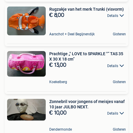
Rugzakje van het merk Trunki (visvorm)
€ 8,00
Details
Aarschot + Deel Begijnendijk
Gisteren
Prachtige „" LOVE to SPARKLE "” TAS 35
X 30 X 18 cm”
€ 13,00
Details
Koekelberg
Gisteren
Zonnebril voor jongens of meisjes vanaf
10 jaar JULBO NEXT.
€ 10,00
Details
Dendermonde
Gisteren