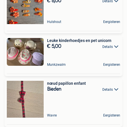
€ 8,00
Details
Hulshout
Eergisteren
Leuke kinderhoedjes en pet unicorn
€ 5,00
Details
Munkzwalm
Eergisteren
nœud papillon enfant
Bieden
Details
Wavre
Eergisteren