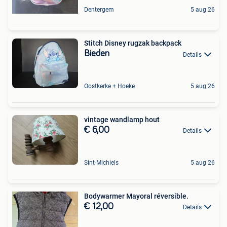
Dentergem
5 aug 26
Stitch Disney rugzak backpack
Bieden
Details
Oostkerke + Hoeke
5 aug 26
vintage wandlamp hout
€ 6,00
Details
Sint-Michiels
5 aug 26
Bodywarmer Mayoral réversible.️
€ 12,00
Details