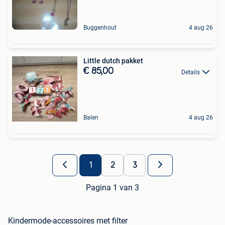
Buggenhout
4 aug 26
Little dutch pakket
€ 85,00
Details
Balen
4 aug 26
1
2
3
Pagina 1 van 3
Kindermode-accessoires met filter