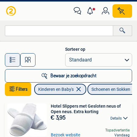
Kinderkleding | Schoenen en Sokken
Sorteer op
Alle afstanden…
Bewaar je zoekopdracht
Filters
Kinderen en Baby's
Schoenen en Sokken
Hotel Slippers met Gesloten neus of
Open neus. Extra korting
€ 3,95
Details
Topadvertentie
Bezoek website
Vandaag