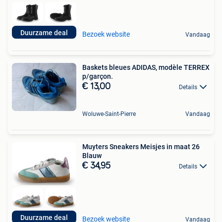
Duurzame deal
Bezoek website
Vandaag
Baskets bleues ADIDAS, modèle TERREX
p/garçon.
€ 13,00
Details
Woluwe-Saint-Pierre
Vandaag
Muyters Sneakers Meisjes in maat 26
Blauw
€ 34,95
Details
Duurzame deal
Bezoek website
Vandaag