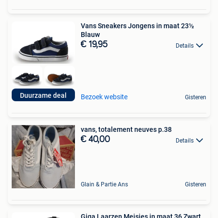
Vans Sneakers Jongens in maat 23½
Blauw
€ 19,95
Details
Duurzame deal
Bezoek website
Gisteren
vans, totalement neuves p.38
€ 40,00
Details
Glain & Partie Ans
Gisteren
Giga Laarzen Meisjes in maat 36 Zwart