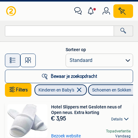
Kinderkleding | Schoenen en Sokken
Sorteer op
Alle afstanden…
Bewaar je zoekopdracht
Filters
Kinderen en Baby's
Schoenen en Sokken
Hotel Slippers met Gesloten neus of
Open neus. Extra korting
€ 3,95
Details
Topadvertentie
Bezoek website
Vandaag