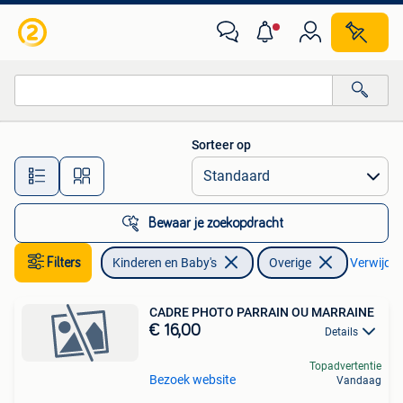
Kinderkleding | Overige
Sorteer op
Alle afstanden…
Bewaar je zoekopdracht
Filters
Kinderen en Baby's
Overige
Verwijder 
CADRE PHOTO PARRAIN OU MARRAINE
€ 16,00
Details
Topadvertentie
Bezoek website
Vandaag