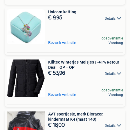
Unicorn ketting
€ 9,95
Details
Topadvertentie
Bezoek website
Vandaag
Killtec Winterjas Meisjes | -41% Retour
Deal | OP = OP
€ 53,96
Details
Topadvertentie
Bezoek website
Vandaag
AVT sportjasje, merk Bioracer,
kindermaat K4 (maat 140)
€ 18,00
Details