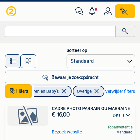
Kinderkleding | Overige
Sorteer op
Alle afstanden…
Bewaar je zoekopdracht
Filters
Kinderen en Baby's
Overige
Verwijder filters
CADRE PHOTO PARRAIN OU MARRAINE
€ 16,00
Details
Topadvertentie
Bezoek website
Vandaag