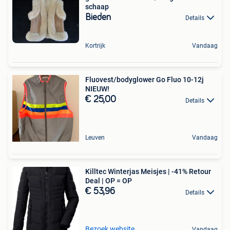
schaap
Bieden
Details
Kortrijk
Vandaag
Fluovest/bodyglower Go Fluo 10-12j
NIEUW!
€ 25,00
Details
Leuven
Vandaag
Killtec Winterjas Meisjes | -41% Retour
Deal | OP = OP
€ 53,96
Details
Bezoek website
Vandaag